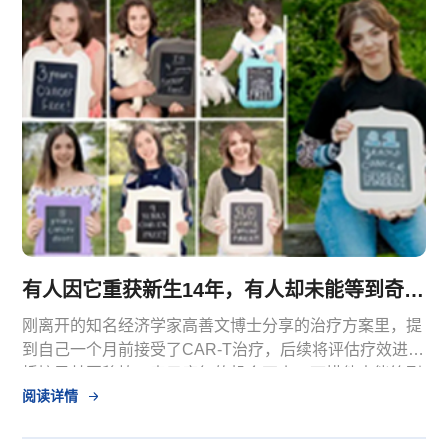
有人因它重获新生14年，有人却未能等到奇迹——CAR-T疗法到底能救谁？
刚离开的知名经济学家高善文博士分享的治疗方案里，提
到自己一个月前接受了CAR-T治疗，后续将评估疗效进行
桥接异基因移植，表示康复的机会不小，可惜他未能等到
阅读详情
奇迹。