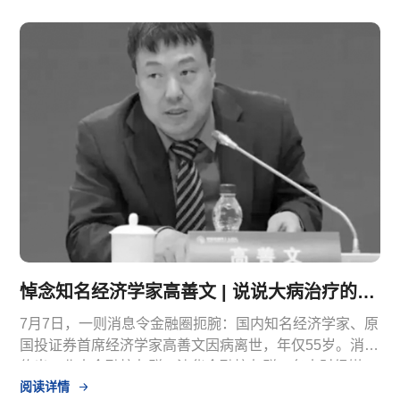
悼念知名经济学家高善文 | 说说大病治疗的困境与破局
7月7日，一则消息令金融圈扼腕：国内知名经济学家、原
国投证券首席经济学家高善文因病离世，年仅55岁。消息
传出，北大金融校友群、清华金融校友群、各大财经媒
阅读详情
体，无不在悼念这位"诸葛亮式的分析师"。