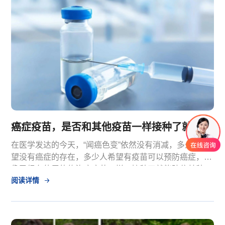
癌症疫苗，是否和其他疫苗一样接种了就防住了肿瘤？
在医学发达的今天，“闻癌色变”依然没有消减，多少人希
望没有癌症的存在，多少人希望有疫苗可以预防癌症，就
像已经在使用的传染病疫苗一样，接种了就能防住某种
阅读详情
病。