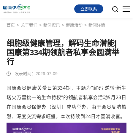
立即联系
首页
>
关于我们
>
新闻资讯
>
健康活动
>
新闻详情
首页
面向会员
细胞级健康管理，解码生命潜能|
国康第334期领航者私享会圆满举
面向企业
行
服务支持
发表时间：2026-07-09
关于我们
国康会员健康关爱日第334期，主题为“解码·逆转·新生
塔尖万里挑一的生命特权”的领航者私享会活动5月23日
在国康会员保健办（深圳）成功举办，由于会员反响热
烈、深度交流需求旺盛，本次持续到24日才圆满收官。