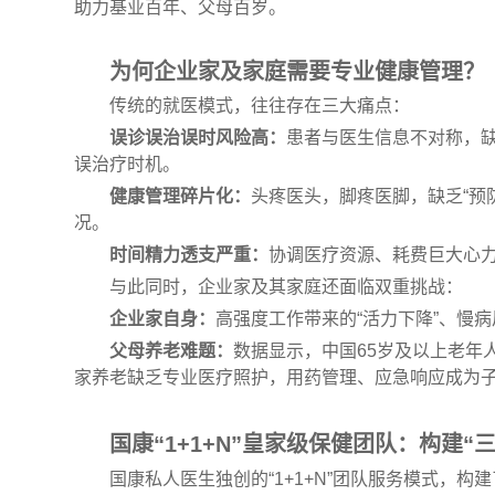
助力基业百年、父母百岁。
为何企业家及家庭需要专业健康管理？
传统的就医模式，往往存在三大痛点：
误诊误治误时风险高：
患者与医生信息不对称，
误治疗时机。
健康管理碎片化：
头疼医头，脚疼医脚，缺乏“预
况。
时间精力透支严重：
协调医疗资源、耗费巨大心
与此同时，企业家及其家庭还面临双重挑战：
企业家自身：
高强度工作带来的“活力下降”、慢
父母养老难题：
数据显示，中国65岁及以上老年人
家养老缺乏专业医疗照护，用药管理、应急响应成为
国康“1+1+N”皇家级保健团队：构建“
国康私人医生独创的“1+1+N”团队服务模式，构