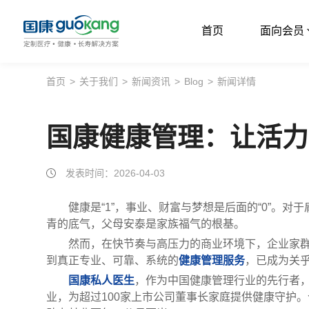
首页
面向会员
首页
首页
>
关于我们
>
新闻资讯
>
Blog
>
新闻详情
面向会员
国康健康管理：让活力
面向企业
服务支持
发表时间：2026-04-03
关于我们
健康是“1”，事业、财富与梦想是后面的“0”。
青的底气，父母安泰是家族福气的根基。
然而，在快节奏与高压力的商业环境下，企业家
到真正专业、可靠、系统的
健康管理服务
，已成为关
国康私人医生
，作为中国健康管理行业的先行者，
业，为超过100家上市公司董事长家庭提供健康守护