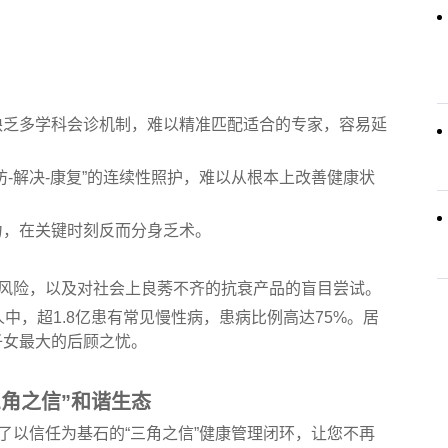
缺乏多学科会诊机制，难以精准匹配适合的专家，容易延
防-解决-康复”的连续性照护，难以从根本上改善健康状
力，在关键时刻反而分身乏术。
病风险，以及对社会上良莠不齐的抗衰产品的盲目尝试。
中，超1.8亿患有常见慢性病，患病比例高达75%。居
子女最大的后顾之忧。
三角之信”和谐生态
建了以信任为基石的“三角之信”健康管理闭环，让您不再