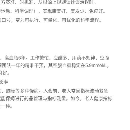
、方案准、时机准，从根源上规避误诊误治误时。
学运动、科学调理），实现康复好、复发少、免疫好。
句口号，变为可执行、可量化、可优化的科学流程。
余年、高血脂6年。工作繁忙、应酬多、用药不规律，空腹
理团队一年的精准干预，其空腹血糖稳定在5.9mmol/L，
良好。
长寿
病、脑梗等多种慢病。入会前，老人常因指标波动紧急
赋能保姆进行药品管理与指标测量。如今，老人健康指标
至一种。