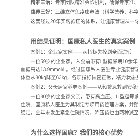
精准三治：
专家团队精准会诊机制，确保专家准
康养三好：
三维立体免疫康养法（科学营养、科
这套经过20年实践验证的体系，让健康管理从一
用结果证明：国康私人医生的真实案例
案例1：企业家案例——从指标失控到全面逆转
一位59岁的企业家，入会前患有II型糖尿病10
血糖高达13.9mmol/L。经过国康私人医生专业健康管
体重从80kg降至63kg，各项指标恢复正常，精力状态
案例2：父母居家养老案例——从频繁急救到安稳
一位80岁的企业家父亲，患有高血压、Ⅱ型糖尿
住院。国康私人医生为其制定专项用药管理方案，并
稳定，全年未发生紧急住院情况，降压药也由两种减
为什么选择国康？我们的核心优势