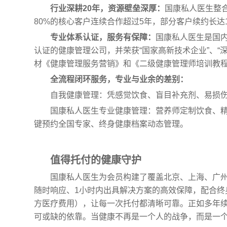
行业深耕20年，资源壁垒深厚：
国康私人医生整合
80%的核心客户连续合作超过5年，部分客户续约长达1
专业体系认证，服务有保障：
国康私人医生是国内首
认证的健康管理公司，并荣获“国家高新技术企业”、“
材《健康管理服务营销》和《二级健康管理师培训教
全流程闭环服务，专业与业余的差别：
自我健康管理：凭感觉饮食、盲目补充剂、易损
国康私人医生专业健康管理：营养师定制饮食、
键预约全国专家、终身健康档案动态管理。
值得托付的健康守护
国康私人医生为会员构建了覆盖北京、上海、广州
随时响应、1小时内出具解决方案的高效保障，配合终
方医疗费用），让每一次托付都清晰可靠。正如多年
可或缺的依靠。当健康不再是一个人的战争，而是一