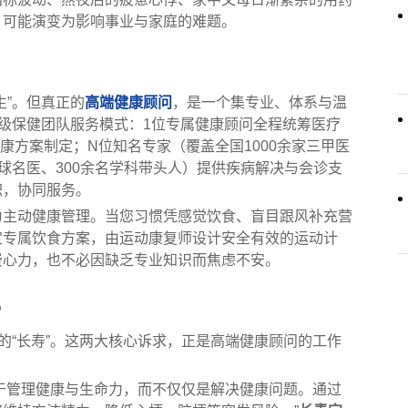
，可能演变为影响事业与家庭的难题。
生”。但真正的
高端健康顾问
，是一个集专业、体系与温
家级保健团队服务模式：1位专属健康顾问全程统筹医疗
健康方案制定；N位知名专家（覆盖全国1000余家三甲医
名全球名医、300余名学科带头人）提供疾病解决与会诊支
职，协同服务。
为主动健康管理。当您习惯凭感觉饮食、盲目跟风补充营
定专属饮食方案，由运动康复师设计安全有效的运动计
费心力，也不必因缺乏专业知识而焦虑不安。
？
的“长寿”。这两大核心诉求，正是高端健康顾问的工作
于管理健康与生命力，而不仅仅是解决健康问题。通过