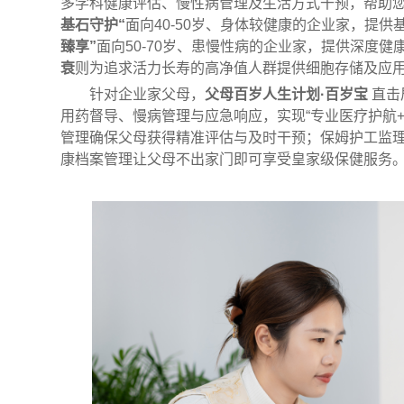
多学科健康评估、慢性病管理及生活方式干预，帮助您
基石守护“
面向40-50岁、身体较健康的企业家，提
臻享”
面向50-70岁、患慢性病的企业家，提供深度
衰
则为追求活力长寿的高净值人群提供细胞存储及应
针对企业家父母，
父母百岁人生计划·百岁宝
直击
用药督导、慢病管理与应急响应，实现“专业医疗护航
管理确保父母获得精准评估与及时干预；保姆护工监
康档案管理让父母不出家门即可享受皇家级保健服务