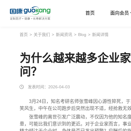
首页
面向会员
首页
首页
>
关于我们
>
新闻资讯
>
Blog
>
新闻详情
面向会员
为什么越来越多企业家
面向企业
问？
服务支持
关于我们
发表时间：2026-04-03
3月24日，知名考研名师张雪峰因心源性猝死，
笑风生，中午在公司跑步后突然出现不适，经抢救无
张雪峰的离世引发广泛震动，不仅因为他的知名
患，可能比我们意识到的更近。对于企业家而言，事
精力倾注于企业时，身体是否已发出预警？应酬后的