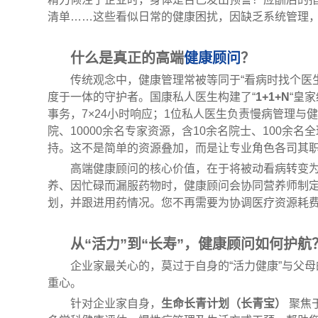
清单……这些看似日常的健康困扰，因缺乏系统管理
什么是真正的高端
健康顾问
？
传统观念中，健康管理常被等同于“看病时找个医
度于一体的守护者。国康私人医生构建了“
1+1+N
“皇
事务，7×24小时响应；1位私人医生负责慢病管理与
院、10000余名专家资源，含10余名院士、100余
持。这不是简单的资源叠加，而是让专业角色各司其
高端健康顾问的核心价值，在于将被动看病转变
养、因忙碌而漏服药物时，健康顾问会协同营养师制
划，并跟进用药情况。您不再需要为协调医疗资源耗
从“活力”到“长寿”，健康顾问如何护航
企业家最关心的，莫过于自身的“活力健康”与父母
重心。
针对企业家自身，
生命长青计划（长青宝）
聚焦