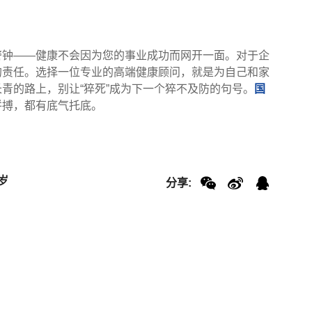
警钟——健康不会因为您的事业成功而网开一面。对于企
的责任。选择一位专业的高端健康顾问，就是为自己和家
青的路上，别让“猝死”成为下一个猝不及防的句号。
国
拼搏，都有底气托底。
岁
分享: