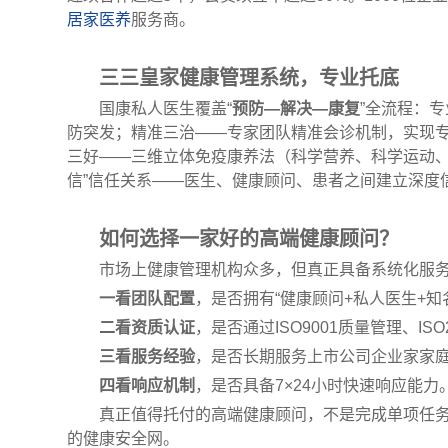
居家医养
服务商。
三三皇家健康管理系统，专业托底
国康私人医生覆盖“
预防—解决—康复
”全流程：
防突发；精准三治——专家团队精准会诊机制，实现
三好——三维立体免疫康养法（科学营养、科学运动、
信”信任关系——医生、健康顾问、患者之间建立深度
如何选择一家好的高端健康顾问？
市场上健康管理机构众多，但真正具备系统化服
一看团队配置
，是否拥有“健康顾问+私人医生+
二看资质认证
，是否通过ISO9001质量管理、IS
三看服务经验
，是否长期服务上市公司企业家家
四看响应机制
，是否具备7×24小时快速响应能力
真正值得托付的高端健康顾问，不是完成单项任
的健康安全网。