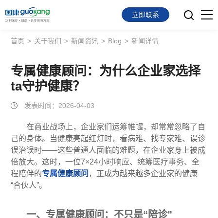
立即联系
首页
>
关于我们
>
新闻资讯
>
Blog
>
新闻详情
首页
面向会员
专属健康顾问：为什么企业家选择
ta守护健康？
面向企业
发表时间：2026-04-03
服务支持
在商业战场上，企业家们运筹帷幄，却常常忽略了自
己的身体。当健康亮起红灯时，看病难、找专家难、误诊
关于我们
误治误时——这些普通人面临的难题，在企业家身上被成
倍放大。这时，一位7×24小时响应、统筹医疗事务、全
程陪伴的
专属
健康顾问
，正成为越来越多企业家的健康
“合伙人”。
一、专属健康顾问：不只是“陪诊”