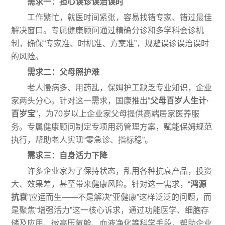
需求一：担心误诊误治误时
工作繁忙，就医时间紧张，容易找错专家、错过最佳
解决窗口。专属健康顾问通过精确分诊和多学科会诊机
制，确保“专家准、时机准、方案准”，规避误诊误治误时
的风险。
需求二：父母照护难
老人慢病多、用药乱，保姆护工缺乏专业知识，企业
家两头分心。针对这一需求，国康推出“
父母百岁人生计·
百岁宝
”，为70岁以上企业家父母提供高端居家医养服
务。专属健康顾问制定专项用药管理方案，赋能保姆规范
执行，帮助老人实现“零急诊、指标稳”。
需求三：自身活力下降
许多企业家为了保持状态，乱用各种抗衰产品，投资
大、效果差，甚至带来健康风险。针对这一需求，“
鸿源
抗衰
”应运而生——不是解决“亚健康”这样泛泛的问题，而
是聚焦“增强活力”这一核心诉求，通过功能医学、细胞存
储及应用、微高压氧舱、血液净化等科学手段，帮助企业