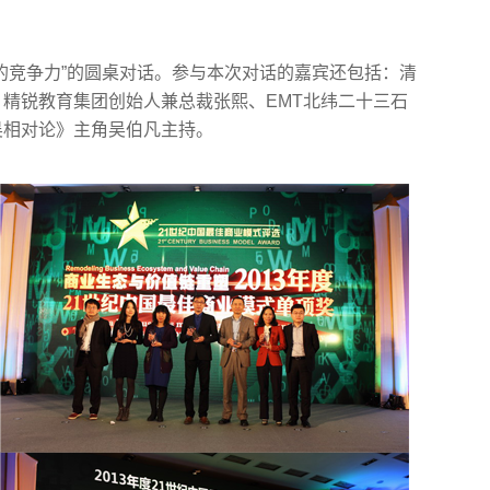
的竞争力”的圆桌对话。参与本次对话的嘉宾还包括：清
精锐教育集团创始人兼总裁张熙、EMT北纬二十三石
吴相对论》主角吴伯凡主持。