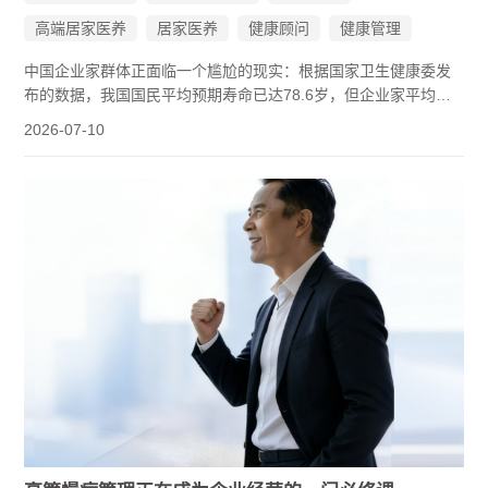
高端居家医养
居家医养
健康顾问
健康管理
中国企业家群体正面临一个尴尬的现实：根据国家卫生健康委发
布的数据，我国国民平均预期寿命已达78.6岁，但企业家平均寿
命约为58岁。一边是父母年事渐高、慢病缠身，一边是自己的精
2026-07-10
力在长期高压中持续透支——这是很多企业家正在经历的“夹心层”
困境。
家族健康，从来不只是一个人的事。父母的血压、血糖谁来盯
着？用药混乱谁来管？自己每年体检后的异常指标谁来做系统跟
踪？这些问题看似琐碎，却直接关系到整个家庭的稳定运转。
国康家族健康（深圳市国康健康管理服务有限公司）成立于2005
年，是国内较早进入健康管理领域的专业服务机构之一。经过二
十年发展，国康家族健康累计服务大中型企业2000余家、超300
万人次，服务的上市公司董事长家庭已超过100户。以下从几个维
度拆解一套家族健康管理体系究竟能解决哪些问题。