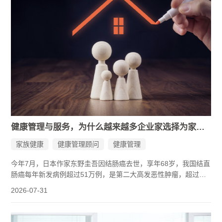
健康管理与服务，为什么越来越多企业家选择为家庭建立专属保障体系？
家族健康
健康管理顾问
健康管理
今年7月，日本作家东野圭吾因结肠癌去世，享年68岁，我国结直
肠癌每年新发病例超过51万例，是第二大高发恶性肿瘤，超过
70%的患者确诊时已处于中晚期，但早期患者的5年生存率可高达
2026-07-31
90%以上，两者差距之大，关键在于发现的时间。
企业家群体平均寿命约为58岁，比国民平均预期寿命78.6岁低了
二十年。这二十年差距背后，是长期高压、作息紊乱、慢病失控