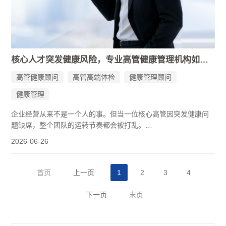
核心人才突发健康风险，专业高管健康管理机构如何帮企业守住防线？
高管健康顾问
高管高端体检
健康管理顾问
健康管理
企业经营从来不是一个人的事。但当一位核心高管因突发健康问
题缺席，整个团队的运转节奏都会被打乱。
数据显示，全球范围内约有56%的企业高管因为健康问题影响工
2026-06-26
作效率。而根据国家卫健委公布的数据，我国国民平均预期寿命
已达78.6岁，但多家媒体报道显示，企业高管的平均寿命仅为58
至59岁。这个差距意味着什么？意味着许多人在事业最成熟、经
首页
上一页
1
2
3
4
验最丰富的阶段，身体却提前亮起了红灯。
传统的“等生病再就医”模式，显然不足以应对高管群体复杂的健康
下一页
末页
挑战。也正因如此，越来越多的企业开始将目光投向专业高管健
康管理机构——国康企业精睿健康官提出的理念是：守护核心资
产，护航企业长青。这不是给高管买一份“看病服务”，而是为企业