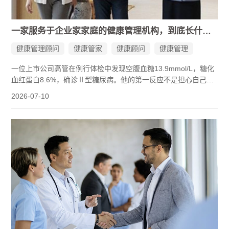
一家服务于企业家家庭的健康管理机构，到底长什么样？
健康管理顾问
健康管家
健康顾问
健康管理
一位上市公司高管在例行体检中发现空腹血糖13.9mmol/L，糖化
血红蛋白8.6%，确诊Ⅱ型糖尿病。他的第一反应不是担心自己的
身体，而是：我接下来还有三个重要会议，怎么办？
2026-07-10
这个场景很多企业家都不陌生。长期高压经营、频繁应酬、睡眠
不足，身体早就发出信号，但日程表不允许停下来。公开数据显
示，企业家群体的平均寿命远低于国民平均水平。更现实的问题
是：一旦自己倒下，背后的企业、团队、家庭怎么办？
于是，越来越多企业家开始思考一个问题：有没有一家健康管理
机构，能帮自己把健康这件事系统地管起来，而不是靠硬扛？