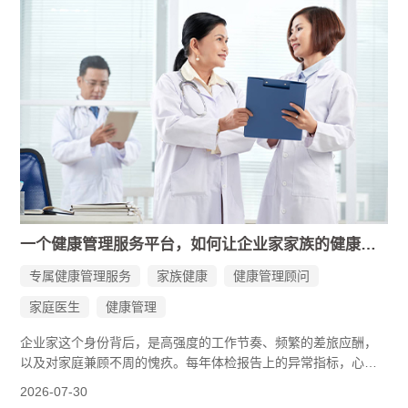
的累积。我国60岁以上老年人中超过75%至少患有1种慢性病，
43%存在多病共存，平均带病生存时间将近10年。
很多企业家意识到，自己需要的不是某一次挂号就医，而是一套
持续在线的健康管理与服务。
一个健康管理服务平台，如何让企业家家族的健康不再靠“凭感觉”
专属健康管理服务
家族健康
健康管理顾问
家庭医生
健康管理
企业家这个身份背后，是高强度的工作节奏、频繁的差旅应酬，
以及对家庭兼顾不周的愧疚。每年体检报告上的异常指标，心里
都清楚；父母的慢性病需要长期照护，心里也惦记。但时间就那
2026-07-30
么多，精力就那么多，能怎么办？国康家族健康用一套专业、持