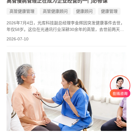
高管慢病管理正在成为企业经营的一门必修课
高管健康管理
高管健康顾问
健康顾问
健康管理
2026年7月4日，光库科技副总经理李金辉因突发健康事件去世，
年仅58岁。这位在光通讯行业深耕30余年的高管，去世前两天公
司股价年内涨幅已超过105%。公告次日，公司股价盘中最大跌幅
2026-07-10
近3.8%。一家企业的核心管理层出现突发健康事件，市场用真金
白银给出了回应。
同样值得关注的是另一组数据：中国企业家群体的平均寿命约为
58岁，而国民平均预期寿命为78.6岁，两者相差超过20年。把这
两件事放在一起看，一个现实变得清晰起来——高管慢病管理，
正在从个人健康议题，上升为影响企业战略稳定性和市场信心的
组织议题。