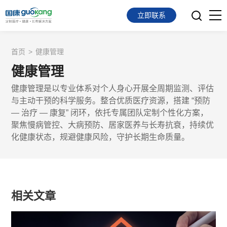
立即联系
首页
首页
>
健康管理
健康管理
面向会员
健康管理是以专业体系对个人身心开展全周期监测、评估
面向企业
与主动干预的科学服务。整合优质医疗资源，搭建 “预防
— 治疗 — 康复” 闭环，依托专属团队定制个性化方案，
服务支持
聚焦慢病管控、大病预防、居家医养与长寿抗衰，持续优
化健康状态，规避健康风险，守护长期生命质量。
关于我们
相关文章