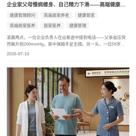
企业家父母慢病缠身、自己精力下滑——高端健康管家服务平台如何为家庭托底？
健康管理顾问
高端居家养老
健康管家
高端居家医养
居家医养
健康管理
凌晨两点，一位企业负责人在出差途中接到电话——父亲血压突
然飙升到200mmHg，家中保姆手足无措。另一头，一位59岁的
企业家查出糖尿病多年，空腹血糖一度高达13.9mmol/L，应酬照
2026-07-10
旧、熬夜照旧。
这些场景在企业家群体中并不少见。不是不重视健康，而是缺一
个真正专业、主动、能持续提供支持的系统。
一个可靠的高端健康管家服务平台，其价值在于：日常中帮会员
管理慢性病、优化用药方案、定期上门评估健康状况，并协助制
定年度健康计划，让企业家在面对自己与家人的健康问题时，不
再是孤立无援的个体。