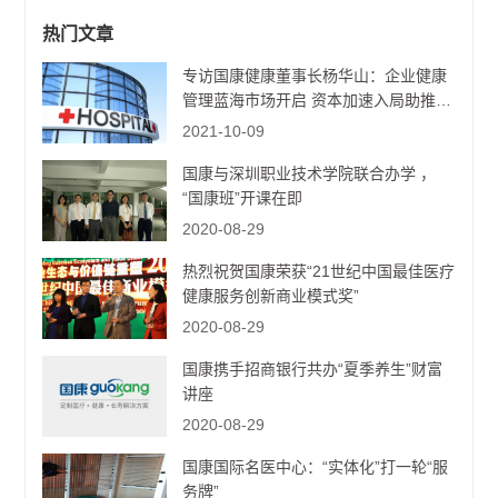
经营构建一道健康防线。
热门文章
专访国康健康董事长杨华山：企业健康
管理蓝海市场开启 资本加速入局助推行
业发展升级
2021-10-09
国康与深圳职业技术学院联合办学 ，
“国康班”开课在即
2020-08-29
热烈祝贺国康荣获“21世纪中国最佳医疗
健康服务创新商业模式奖”
2020-08-29
国康携手招商银行共办“夏季养生”财富
讲座
2020-08-29
国康国际名医中心：“实体化”打一轮“服
务牌”