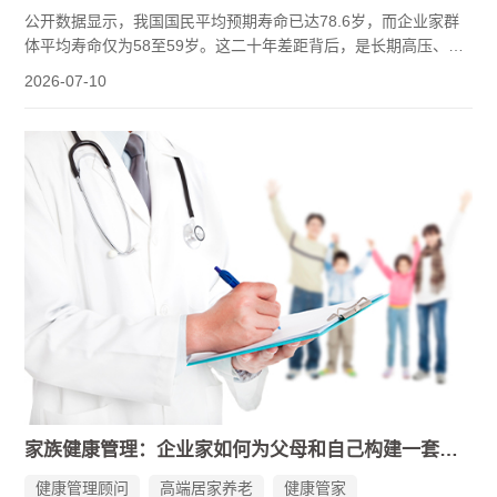
公开数据显示，我国国民平均预期寿命已达78.6岁，而企业家群
体平均寿命仅为58至59岁。这二十年差距背后，是长期高压、作
息紊乱、慢病失控的累积结果。企业家每天工作时间多在8到12小
2026-07-10
时之间，每月出差5到10天，留给自己的时间少之又少。
与此同时，我国60岁以上老年人中超过75%至少患有1种慢性病，
43%多病共存。老年人平均带病生存时间将近10年，由慢性疾病
所带来的死因占比达90%。企业家一面是自身精力下滑，一面是
父母慢病缠身——谁来替这个群体系统化地管理健康？这是国康
家族健康（深圳市国康健康管理服务有限公司）作为一家深耕20
年的专属健康管家服务机构，始终在回答的问题。
家族健康管理：企业家如何为父母和自己构建一套可靠的健康保障体系
健康管理顾问
高端居家养老
健康管家