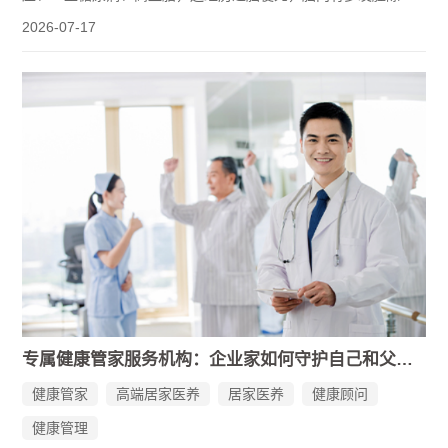
梗死灶和脑白质变性。降压药、降脂药经常多吃或漏吃，指标大
2026-07-17
幅波动，每隔几个月就要紧急住院一次。张先生忙于经营，父母
生病时只能临时放下工作往医院跑。家里请了保姆和护工，但他
们不懂健康管理，没法督导老人按时按量服药，也不能准确测量
各项指标。
这不是个例，许多企业家家庭都在面对类似的困境。
专属健康管家服务机构：企业家如何守护自己和父母的健康？
健康管家
高端居家医养
居家医养
健康顾问
健康管理