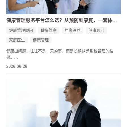
健康管理服务平台怎么选？从预防到康复，一套体系管全家
健康管理顾问
健康管家
居家医养
健康顾问
家庭医生
健康管理
健康出问题，往往不是一天的事，而是长期缺乏系统管理的结
果。
很多企业家的日常是这样的：连续加班、频繁应酬、体检报告一
2026-06-26
年比一年厚，却抽不出时间认真看一眼。身体发出信号时，第一
反应是“忍一忍就过去了”或“忙完这阵再说”。等到不得不停下来的
时候，往往已经错过了最佳干预时机。
与其等出了问题再仓促应对，不如把健康交给一个专业的健康管
理服务平台，由专人帮你持续关注、主动干预。数据显示，我国
国民平均预期寿命已达78.6岁，但企业家平均预期寿命仅为59
岁。企业家每天平均工作时间多在8到12小时之间，长期处于高负
荷状态。
在这个背景下，一个靠谱的健康管理服务平台，已经不是锦上添
花，而是雪中送炭。