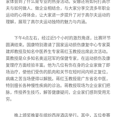
家体会到了什么是专业的热身活动。安娜还将如何打高尔
夫与如何做人、做企业相结合，与大家分享交流多年职业
运动的心得体会，让大家进一步提升了对于高尔夫运动的
理解，展现了高尔夫运动独特的魅力与内涵。
下午4点左右，经过近5个小时的激烈角逐，比赛环节
圆满结束。国康特别邀请了国家运动损伤康复中心专家莫
建邦教授及知名中医养生专家蒋红玉教授出席此次活动。
莫教授是众多知名奥运冠军的保健专家，在运动损伤及康
复理疗方面经验丰富。他为几位有伤在身的企业家做了即
场治疗，使他们受伤的肌肉和关节在短时间内矫正复位，
病痛之苦当场便得以解脱。蒋红玉教授是广东省名中医，
特别擅长各种慢性疾病的诊治。蒋教授现场为企业家们把
脉，传授养生技巧，解答健康疑问，企业家们感到受用无
穷。
晚上颁奖晚宴在缤纷西岸酒店举行。其中，五位参赛