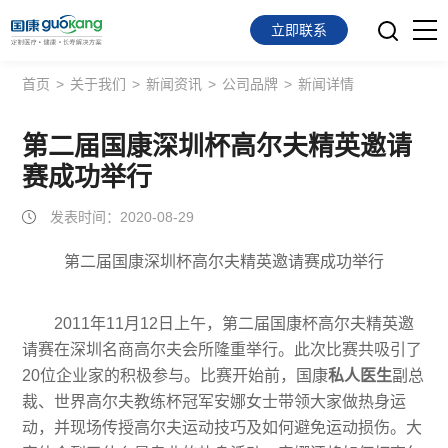
立即联系
首页
>
关于我们
>
新闻资讯
>
公司品牌
>
新闻详情
首页
面向会员
第二届国康深圳杯高尔夫精英邀请
赛成功举行
面向企业
发表时间：2020-08-29
服务支持
第二届国康深圳杯高尔夫精英邀请赛成功举行
关于我们
2011年11月12日上午，第二届国康杯高尔夫精英邀
请赛在深圳名商高尔夫会所隆重举行。此次比赛共吸引了
20位企业家的积极参与。比赛开始前，国康
私人医生
副总
裁、世界高尔夫教练杯冠军安娜女士带领大家做热身运
动，并现场传授高尔夫运动技巧及如何避免运动损伤。大