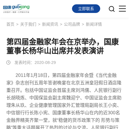
立即联系
首页
>
关于我们
>
新闻资讯
>
公司品牌
>
新闻详情
首页
面向会员
第四届金融家年会在京举办，国康
董事长杨华山出席并发表演讲
面向企业
发表时间：2020-08-29
服务支持
2011年1月18日，第四届金融家年会暨《当代金融
家》杂志创刊五周年答谢晚宴在北京五洲皇冠假日酒店隆
关于我们
重召开。包括中国证监会首届主席刘鸿儒、人民银行副行
长胡晓炼、中国保监会副主席魏迎宁、中国证监会主席助
理朱从玖、企业健康管理国家外汇管理局副局长王小奕、
中信银行行长陈小宪、国康董事长杨华山在内的近300名
金融界精英齐聚一堂，就“稳健的货币政策下的 形势与策
略”等重大话题展开了热烈的讨论与交流。人民银行副行