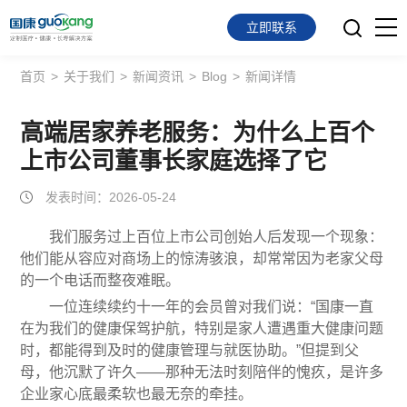
立即联系
首页
>
关于我们
>
新闻资讯
>
Blog
>
新闻详情
首页
面向会员
高端居家养老服务：为什么上百个
上市公司董事长家庭选择了它
面向企业
发表时间：2026-05-24
服务支持
我们服务过上百位上市公司创始人后发现一个现象：
他们能从容应对商场上的惊涛骇浪，却常常因为老家父母
关于我们
的一个电话而整夜难眠。
一位连续续约十一年的会员曾对我们说：“国康一直
在为我们的健康保驾护航，特别是家人遭遇重大健康问题
时，都能得到及时的健康管理与就医协助。”但提到父
母，他沉默了许久——那种无法时刻陪伴的愧疚，是许多
企业家心底最柔软也最无奈的牵挂。