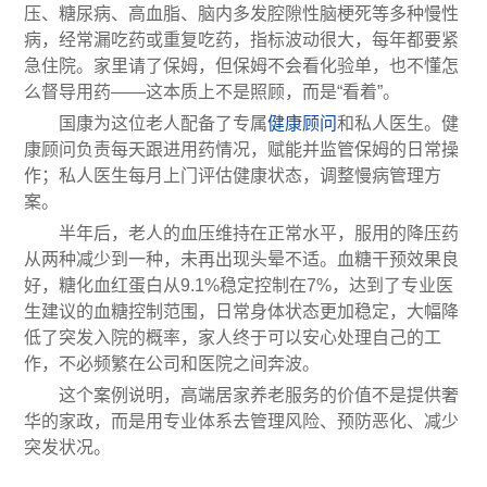
压、糖尿病、高血脂、脑内多发腔隙性脑梗死等多种慢性
病，经常漏吃药或重复吃药，指标波动很大，每年都要紧
急住院。家里请了保姆，但保姆不会看化验单，也不懂怎
么督导用药——这本质上不是照顾，而是“看着”。
国康为这位老人配备了专属
健康顾问
和私人医生。健
康顾问负责每天跟进用药情况，赋能并监管保姆的日常操
作；私人医生每月上门评估健康状态，调整慢病管理方
案。
半年后，老人的血压维持在正常水平，服用的降压药
从两种减少到一种，未再出现头晕不适。血糖干预效果良
好，糖化血红蛋白从9.1%稳定控制在7%，达到了专业医
生建议的血糖控制范围，日常身体状态更加稳定，大幅降
低了突发入院的概率，家人终于可以安心处理自己的工
作，不必频繁在公司和医院之间奔波。
这个案例说明，高端居家养老服务的价值不是提供奢
华的家政，而是用专业体系去管理风险、预防恶化、减少
突发状况。