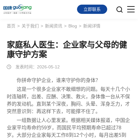
立即联系
首页
>
关于我们
>
新闻资讯
>
Blog
>
新闻详情
首页
面向会员
家庭私人医生：企业家与父母的健
康守护方案
面向企业
发表时间：2026-05-12
服务支持
你拼命守护企业，谁来守护你的身体？
关于我们
这是一个很多企业家不敢细想的问题。每天十几个小
时连轴转，出差、应酬、决策、救火，身体像一台从不保
养的发动机。直到某个深夜，胸闷、头晕、浑身乏力，才
突然意识到：再这样下去，可能撑不住了。
一组数据让人心里发紧。根据相关媒体报道，中国企
业家平均寿命约59岁，而国民平均预期寿命已超过78
岁。大部分企业家每天工作8到12个小时，每月出差5到