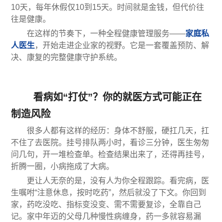
10天，每年休假仅10到15天。时间就是金钱，但代价往
往是健康。
在这样的节奏下，一种全程健康管理服务——
家庭私
人医生
，开始走进企业家的视野。它是一套覆盖预防、解
决、康复的完整健康守护系统。
看病如“打仗”？你的就医方式可能正在
制造风险
很多人都有这样的经历：身体不舒服，硬扛几天，扛
不住了去医院。挂号排队两小时，看诊三分钟，医生匆匆
问几句，开一堆检查单。检查结果出来了，还得再挂号，
折腾一圈，小病拖成了大病。
更让人无奈的是，没有人为你全程跟踪。看完病，医
生嘱咐“注意休息，按时吃药”，然后就没了下文。你回到
家，药吃没吃、指标变没变、需不需要复诊，全靠自己
记。家中年迈的父母几种慢性病缠身，药一多就容易漏