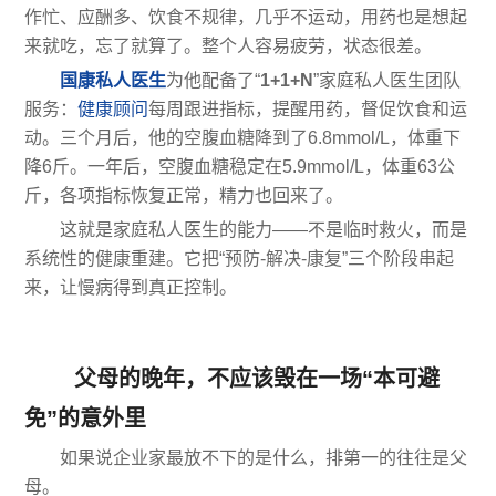
作忙、应酬多、饮食不规律，几乎不运动，用药也是想起
来就吃，忘了就算了。整个人容易疲劳，状态很差。
国康私人医生
为他配备了“
1+1+N
”家庭私人医生团队
服务：
健康顾问
每周跟进指标，提醒用药，督促饮食和运
动。三个月后，他的空腹血糖降到了6.8mmol/L，体重下
降6斤。一年后，空腹血糖稳定在5.9mmol/L，体重63公
斤，各项指标恢复正常，精力也回来了。
这就是家庭私人医生的能力——不是临时救火，而是
系统性的健康重建。它把“预防-解决-康复”三个阶段串起
来，让慢病得到真正控制。
父母的晚年，不应该毁在一场“本可避
免”的意外里
如果说企业家最放不下的是什么，排第一的往往是父
母。