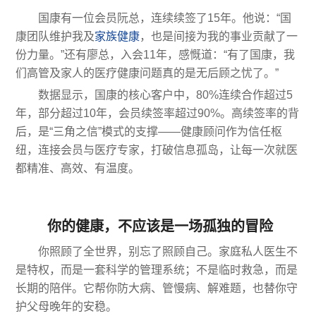
国康有一位会员阮总，连续续签了15年。他说：“国
康团队维护我及
家族健康
，也是间接为我的事业贡献了一
份力量。”还有廖总，入会11年，感慨道：“有了国康，我
们高管及家人的医疗健康问题真的是无后顾之忧了。”
数据显示，国康的核心客户中，80%连续合作超过5
年，部分超过10年，会员续签率超过90%。高续签率的背
后，是“三角之信”模式的支撑——健康顾问作为信任枢
纽，连接会员与医疗专家，打破信息孤岛，让每一次就医
都精准、高效、有温度。
你的健康，不应该是一场孤独的冒险
你照顾了全世界，别忘了照顾自己。家庭私人医生不
是特权，而是一套科学的管理系统；不是临时救急，而是
长期的陪伴。它帮你防大病、管慢病、解难题，也替你守
护父母晚年的安稳。