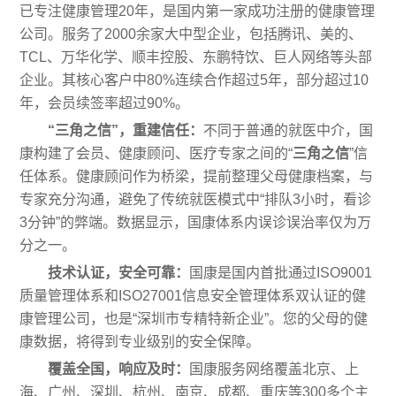
已专注健康管理20年，是国内第一家成功注册的健康管理
公司。服务了2000余家大中型企业，包括腾讯、美的、
TCL、万华化学、顺丰控股、东鹏特饮、巨人网络等头部
企业。其核心客户中80%连续合作超过5年，部分超过10
年，会员续签率超过90%。
“三角之信”，重建信任：
不同于普通的就医中介，国
康构建了会员、健康顾问、医疗专家之间的“
三角之信
”信
任体系。健康顾问作为桥梁，提前整理父母健康档案，与
专家充分沟通，避免了传统就医模式中“排队3小时，看诊
3分钟”的弊端。数据显示，国康体系内误诊误治率仅为万
分之一。
技术认证，安全可靠：
国康是国内首批通过ISO9001
质量管理体系和ISO27001信息安全管理体系双认证的健
康管理公司，也是“深圳市专精特新企业”。您的父母的健
康数据，将得到专业级别的安全保障。
覆盖全国，响应及时：
国康服务网络覆盖北京、上
海、广州、深圳、杭州、南京、成都、重庆等300多个主