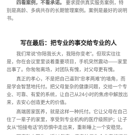
四看案例，不看承诺。
要求提供真实服务案例，特
别是高龄、多病共存的长期管理案例。案例是最好的说明
书。
写在最后：把专业的事交给专业的人
我们常说“你陪我长大，我陪你变老”。但现实往往
是，你在会议室里谈着重要项目，手机突然震动——家里
出事了。你匆匆离场，对团队有愧，对父母更有愧。
真正的孝心，不是把自己逼到“忠孝两难”的墙角，而
是学会智慧地托付。把父母复杂的健康问题，交给一个专
业、可靠、有爱的系统，让自己从24小时的焦虑中解放出
来，去安心创造更大的价值。
高端居家医养，就是这样一种托付。它让父母在自己
住了一辈子的家里，享受到专业机构的医疗级照护；让子
女从“怕接电话”的恐惧中走出来，重新睡上一个安稳觉。