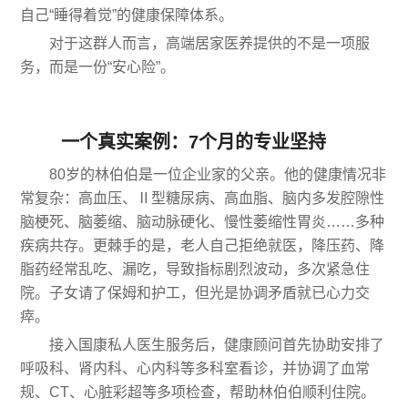
自己“睡得着觉”的健康保障体系。
对于这群人而言，高端居家医养提供的不是一项服
务，而是一份“安心险”。
一个真实案例：7个月的专业坚持
80岁的林伯伯是一位企业家的父亲。他的健康情况非
常复杂：高血压、Ⅱ型糖尿病、高血脂、脑内多发腔隙性
脑梗死、脑萎缩、脑动脉硬化、慢性萎缩性胃炎……多种
疾病共存。更棘手的是，老人自己拒绝就医，降压药、降
脂药经常乱吃、漏吃，导致指标剧烈波动，多次紧急住
院。子女请了保姆和护工，但光是协调矛盾就已心力交
瘁。
接入国康私人医生服务后，健康顾问首先协助安排了
呼吸科、肾内科、心内科等多科室看诊，并协调了血常
规、CT、心脏彩超等多项检查，帮助林伯伯顺利住院。