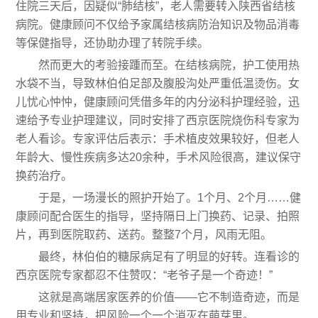
住院三天后，因疑似“肺结核”，老人需要转入陕西省结核
病院。健康顾问不仅给予家属结核病防治知识及物品消毒
等保健指导，还协助办理了转院手续。
然而更大的考验接踵而至。在结核病院，护工使用热
水袋不当，导致林伯伯足部及腹股沟处严重低温烫伤。女
儿忧心忡忡，健康顾问凭借多年的内分泌科护理经验，迅
速给予专业护理建议，同时安排了西京医院烧伤科专家为
老人看诊。专家评估后表示：手术植皮效果较好，但老人
年龄大、慢性疾病多达20余种，手术风险很高，建议保守
换药治疗。
于是，一场漫长的照护开始了。1个月、2个月……健
康顾问配合医生的指导，坚持隔日上门换药、记录、拍照
片，再到医院取药、送药。整整7个月，风雨无阻。
最终，林伯伯的糖尿病足有了明显的好转。连看诊的
西京医院专家都忍不住赞叹：“老爷子是一个奇迹！”
这就是高端居家医养的价值——它不制造奇迹，而是
用专业和坚持，把风险一个一个消灭在萌芽里。