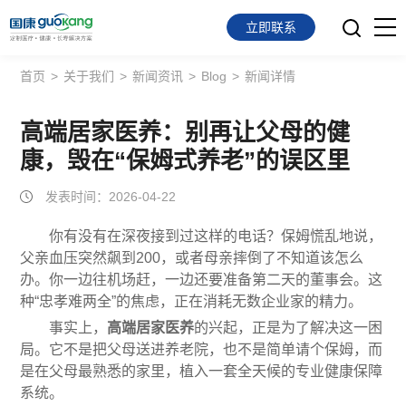
立即联系
首页
>
关于我们
>
新闻资讯
>
Blog
>
新闻详情
首页
面向会员
高端居家医养：别再让父母的健
康，毁在“保姆式养老”的误区里
面向企业
发表时间：2026-04-22
服务支持
你有没有在深夜接到过这样的电话？保姆慌乱地说，
父亲血压突然飙到200，或者母亲摔倒了不知道该怎么
关于我们
办。你一边往机场赶，一边还要准备第二天的董事会。这
种“忠孝难两全”的焦虑，正在消耗无数企业家的精力。
事实上，
高端居家医养
的兴起，正是为了解决这一困
局。它不是把父母送进养老院，也不是简单请个保姆，而
是在父母最熟悉的家里，植入一套全天候的专业健康保障
系统。