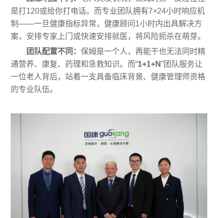
是打120或给你打电话。而专业团队拥有7×24小时响应机
制——一旦健康指标异常，健康顾问1小时内出具解决方
案，安排专家上门或快速安排就医，将风险扼杀在萌芽。
团队配置不同：
保姆是一个人，再能干也无法同时精
通营养、康复、药理和急救知识。而“
1+1+N
”团队服务让
一位老人背后，站着一支具备临床背景、健康管理师资格
的专业队伍。