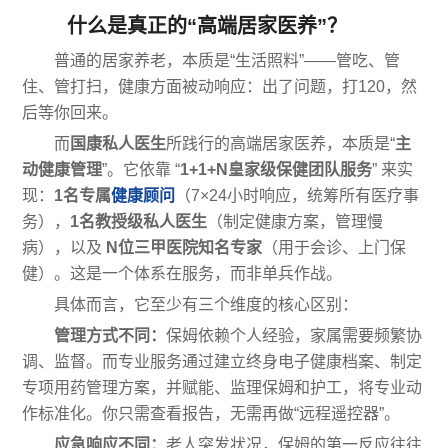
什么是真正的“高端居家医养”？
普通的居家养老，本质是“生活照料”——管吃、管
住、管打扫，健康方面被动响应：出了问题，打120，然
后等你回来。
而
国康私人医生
所践行的高端居家医养，本质是“
主
动健康管理
”。它依靠 “
1+1+N皇家级保健团队服务
” 来实
现：
1名专属
健康顾问
（7×24小时响应，统筹所有医疗事
务），
1名教授级私人医生
（制定健康方案，管理慢
病），以及
N位三甲医院知名专家
（用于会诊、上门保
健）。这是一个体系在服务，而非单兵作战。
具体而言，它至少有三个维度的核心区别：
管理方式不同：
保姆依赖个人经验，家属需要频繁协
调、监督。而专业服务通过建立终身电子健康档案、制定
专项用药管理方案，并赋能、监理保姆和护工，将专业动
作标准化。你只需查看报告，无需再做“远程遥控器”。
应急响应不同：
老人突发状况，保姆的第一反应往往