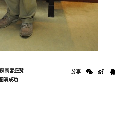
式获高客盛赞
分享:
圆满成功