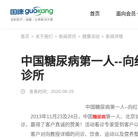
首页
面向会员
首页
首页
>
关于我们
>
新闻资讯
>
健康活动
>
新闻详情
面向会员
中国糖尿病第一人--向
面向企业
诊所
服务支持
关于我们
发表时间：2020-08-29
中国糖尿病第一人--向
2013年11月23及24日，中国
第一人、北京
糖尿病
诊，赢得了客户真诚的赞美！活动看诊专家受到客户
客户对向教授详细的问诊、饮食、运动以及营养