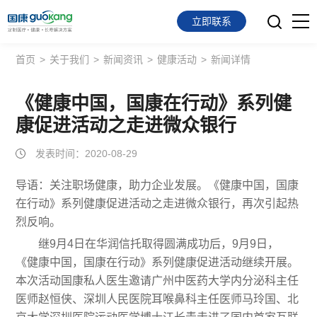
立即联系
首页
>
关于我们
>
新闻资讯
>
健康活动
>
新闻详情
首页
面向会员
《健康中国，国康在行动》系列健
康促进活动之走进微众银行
面向企业
发表时间：2020-08-29
服务支持
导语：关注职场健康，助力企业发展。《健康中国，国康
在行动》系列健康促进活动之走进微众银行，再次引起热
关于我们
烈反响。
继9月4日在华润信托取得圆满成功后，9月9日，
《健康中国，国康在行动》系列健康促进活动继续开展。
本次活动国康私人医生邀请广州中医药大学内分泌科主任
医师赵恒侠、深圳人民医院耳喉鼻科主任医师马玲国、北