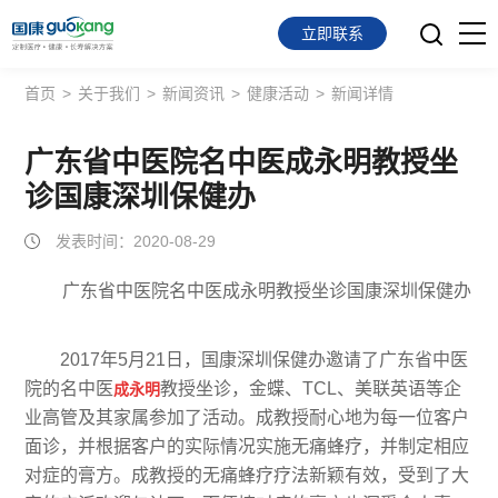
立即联系
首页
>
关于我们
>
新闻资讯
>
健康活动
>
新闻详情
首页
面向会员
广东省中医院名中医成永明教授坐
诊国康深圳保健办
面向企业
发表时间：2020-08-29
服务支持
广东省中医院名中医成永明教授坐诊国康深圳保健办
关于我们
2017年5月21日，国康深圳保健办邀请了广东省中医
院的名中医
教授坐诊，金蝶、TCL、美联英语等企
成永明
业高管及其家属参加了活动。成教授耐心地为每一位客户
面诊，并根据客户的实际情况实施无痛蜂疗，并制定相应
对症的膏方。成教授的无痛蜂疗疗法新颖有效，受到了大