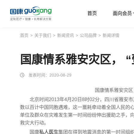
首页
面向会员
首页
首页
>
关于我们
>
新闻资讯
>
公司品牌
>
新闻详情
面向会员
国康情系雅安灾区， “
面向企业
服务支持
发表时间：2020-08-29
关于我们
国康情系雅安灾区，
北京时间2013年4月20日8时02分，四川省雅安市芦
数以百计中国同胞遇难，这一噩耗牵动着全国人民的
单位及群众在灾难发生第一时间纷纷伸出援助之手，
救灾大行动。
国康
私人医生
集团在得到地震消息的第一时间组织