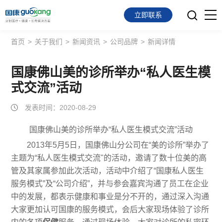
立即联系
首页
>
关于我们
>
新闻资讯
>
公司品牌
>
新闻详情
首页
面向会员
国康佛山美的诊所举办“私人医生模
式交流”活动
面向企业
发表时间：2020-08-29
服务支持
国康佛山美的诊所举办“私人医生模式交流”活动
关于我们
2013年5月5日，国康佛山分公司在“美的诊所”举办了
主题为“私人医生模式交流"的活动，邀请了数十位美的高
管及其家属参加此次活动，活动中介绍了“国康私人医生
服务模式”及“公司介绍”，并与参会嘉宾沟通了员工在企业
中的发展，都表示健康和事业是分不开的，通过深入
沟通
大家更加认可国康的服务模式，会后大家现场体验了诊所