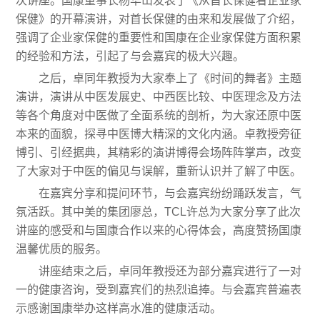
次讲座。国康董事长杨华山发表了《从首长保健看企业家
保健》的开幕演讲，对首长保健的由来和发展做了介绍，
强调了企业家保健的重要性和国康在企业家保健方面积累
的经验和方法，引起了与会嘉宾的极大兴趣。
之后，卓同年教授为大家奉上了《时间的舞者》主题
演讲，演讲从中医发展史、中西医比较、中医理念及方法
等各个角度对中医做了全面系统的剖析，为大家还原中医
本来的面貌，探寻中医博大精深的文化内涵。卓教授旁征
博引、引经据典，其精彩的演讲博得会场阵阵掌声，改变
了大家对于中医的偏见与误解，重新认识并了解了中医。
在嘉宾分享和提问环节，与会嘉宾纷纷踊跃发言，气
氛活跃。其中美的集团廖总，TCL许总为大家分享了此次
讲座的感受和与国康合作以来的心得体会，高度赞扬国康
温馨优质的服务。
讲座结束之后，卓同年教授还为部分嘉宾进行了一对
一的健康咨询，受到嘉宾们的热烈追捧。与会嘉宾普遍表
示感谢国康举办这样高水准的健康活动。