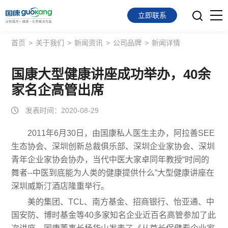
立即联系
首页
>
关于我们
>
新闻资讯
>
公司品牌
>
新闻详情
首页
面向会员
国康大型健康讲座成功举办，40余
家名企高管出席
面向企业
发表时间：2020-08-29
服务支持
2011年6月30日，由国康私人医生主办，阿拉善SEE
生态协会、深圳创新总裁俱乐部、深圳企业家协会、深圳
关于我们
青年企业家协会协办，当代中医大家卓同年教授“时间的
舞者--中医到底能为人类的健康提供什么”大型健康讲座在
深圳威斯汀酒店隆重举行。
美的集团、TCL、南方基金、招商银行、怡亚通、中
国安防、博时基金等40多家知名企业近百名高管参加了此