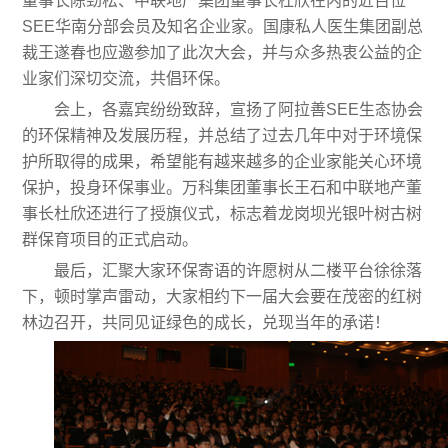
董事长陈劲松、中联地产集团董事长杜欣在内的近百位
SEE华南分部会员及知名企业家。国康私人医生集团副总
裁王遂春也应邀参加了此次大会，并与众多热衷公益的企
业家们深切交流，共倡环保。
会上，各嘉宾纷纷致辞，宣扬了阿拉善SEE生态协会
的环保精神及发展历程，并总结了过去几年中对于环境保
护所取得的成果，希望能有越来越多的企业家能关心环境
保护，投身环保事业。万科集团董事长王石和中联地产董
事长杜欣还进行了授旗仪式，标志着龙岗坝光银叶树古树
群保育项目的正式启动。
最后，汇聚大家环保寄语的许愿树从二楼平台徐徐落
下，顿时掌声雷动，大家相约下一届大会要在茂密的红树
林边召开，共同见证绿色的成长，兑现当年的承诺！