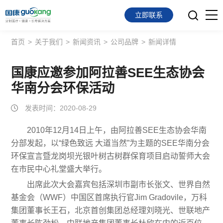
立即联系
首页
>
关于我们
>
新闻资讯
>
公司品牌
>
新闻详情
首页
面向会员
国康应邀参加阿拉善SEE生态协会
华南分会环保活动
面向企业
发表时间：2020-08-29
服务支持
2010年12月14日上午，由阿拉善SEE生态协会华南
分部发起，以“绿色致远 大道当然”为主题的SEE华南分会
关于我们
环保宣言暨龙岗坝光银叶树古树群保育项目启动誓师大会
在市民中心礼堂盛大举行。
出席此次大会嘉宾包括深圳市副市长张文、世界自然
基金会（WWF）中国区首席执行官Jim Gradovile，万科
集团董事长王石，北京首创集团总经理刘晓光、世联地产