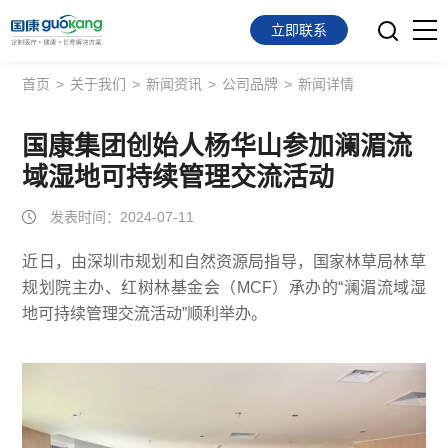
立即联系
首页
>
关于我们
>
新闻资讯
>
公司品牌
>
新闻详情
首页
面向会员
国康集团创始人杨华山参加澜湄流
域湿地可持续管理交流活动
面向企业
发表时间：2024-07-11
服务支持
近日，由深圳市规划和自然资源局指导，国家林草局林草
规划院主办、红树林基金会（MCF）承办的“澜湄流域湿
关于我们
地可持续管理交流活动”顺利举办。