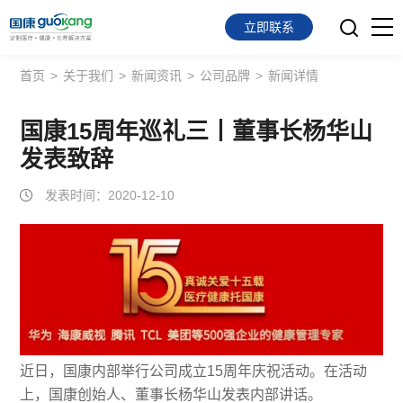
立即联系
首页
>
关于我们
>
新闻资讯
>
公司品牌
>
新闻详情
首页
面向会员
国康15周年巡礼三丨董事长杨华山
发表致辞
面向企业
发表时间：2020-12-10
服务支持
关于我们
近日，国康内部举行公司成立15周年庆祝活动。在活动
上，国康创始人、董事长杨华山发表内部讲话。