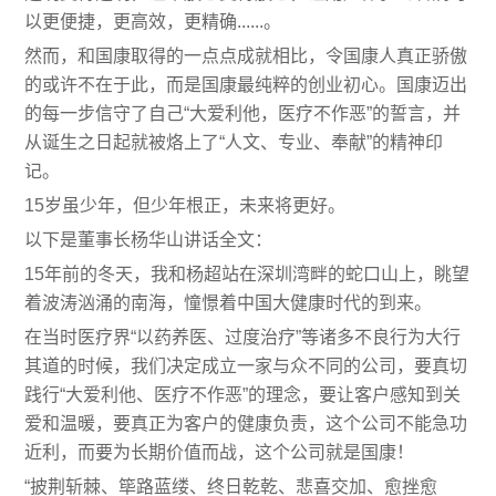
以更便捷，更高效，更精确......。
然而，和国康取得的一点点成就相比，令国康人真正骄傲
的或许不在于此，而是国康最纯粹的创业初心。国康迈出
的每一步信守了自己“大爱利他，医疗不作恶”的誓言，并
从诞生之日起就被烙上了“人文、专业、奉献”的精神印
记。
15岁虽少年，但少年根正，未来将更好。
以下是董事长杨华山讲话全文：
15年前的冬天，我和杨超站在深圳湾畔的蛇口山上，眺望
着波涛汹涌的南海，憧憬着中国大健康时代的到来。
在当时医疗界“以药养医、过度治疗”等诸多不良行为大行
其道的时候，我们决定成立一家与众不同的公司，要真切
践行“大爱利他、医疗不作恶”的理念，要让客户感知到关
爱和温暖，要真正为客户的健康负责，这个公司不能急功
近利，而要为长期价值而战，这个公司就是国康！
“披荆斩棘、筚路蓝缕、终日乾乾、悲喜交加、愈挫愈