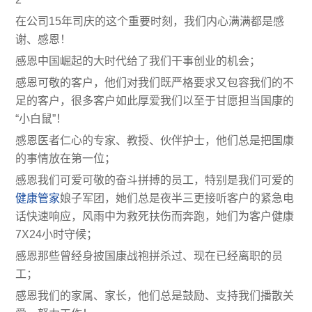
在公司15年司庆的这个重要时刻，我们内心满满都是感
谢、感恩！
感恩中国崛起的大时代给了我们干事创业的机会；
感恩可敬的客户，他们对我们既严格要求又包容我们的不
足的客户，很多客户如此厚爱我们以至于甘愿担当国康的
“小白鼠”！
感恩医者仁心的专家、教授、伙伴护士，他们总是把国康
的事情放在第一位；
感恩我们可爱可敬的奋斗拼搏的员工，特别是我们可爱的
健康管家
娘子军团，她们总是夜半三更接听客户的紧急电
话快速响应，风雨中为救死扶伤而奔跑，她们为客户健康
7X24小时守候；
感恩那些曾经身披国康战袍拼杀过、现在已经离职的员
工；
感恩我们的家属、家长，他们总是鼓励、支持我们播散关