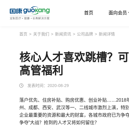
首页
面向会员
首页
首页
>
关于我们
>
新闻资讯
>
公司品牌
>
新闻详情
面向会员
核心人才喜欢跳槽？可
面向企业
高管福利
服务支持
关于我们
发表时间：2020-08-29
落户优先、住房补贴、购房优惠、创业补贴……2018
州、成都、西安、武汉等一、二线城市激烈上演，特别
企业最重要的资源和最大的财富，各城市政府已为争夺
争夺”大战？抢到的人才又将如何留住？