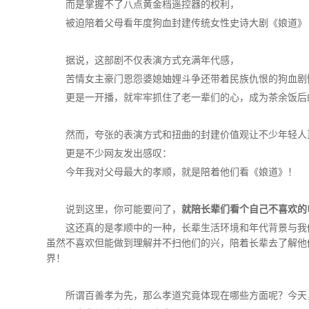
而是掌握不了八点黄金档遥控器的权利，
被迫陪着父母看年度狗血封建传统女性史诗大剧《娘道》
据说，这部剧不仅表演方式充满年代感，
苦情女主豪门恩怨婆媳妯娌斗争还带着民族仇恨的狗血剧
更是一开播，就牢牢抓住了老一辈们的心，成为茶余饭后
然而，夸张的表演方式和扭曲的封建价值观让不少年轻人
更是不少网友发出感叹：
今年我对父母最大的孝顺，就是陪着他们看《娘道》！
说到这里，你可能要问了，
就陪长辈们看个自己不喜欢的
这还真的是孝顺中的一种，长辈生活环境和年代背景与我
虽然不喜欢但能做到理解并不扫他们的兴，陪着长辈去了解他
界！
所谓百善孝为先，那么孝道究竟体现在哪些方面呢？今天