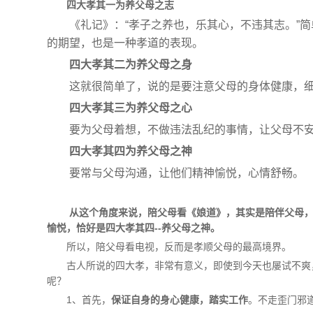
四大孝其一为养父母之志
《礼记》：“孝子之养也，乐其心，不违其志。”
的期望，也是一种孝道的表现。
四大孝其二为养父母之身
这就很简单了，说的是要注意父母的身体健康，
四大孝其三为养父母之心
要为父母着想，不做违法乱纪的事情，让父母不
四大孝其四为养父母之神
要常与父母沟通，让他们精神愉悦，心情舒畅。
从这个角度来说，陪父母看《娘道》，其实是陪伴父母
愉悦，恰好是四大孝其四--养父母之神。
所以，陪父母看电视，反而是孝顺父母的最高境界。
古人所说的四大孝，非常有意义，即使到今天也屡试不爽
呢？
1、首先，
保证自身的身心健康，踏实工作
。不走歪门邪