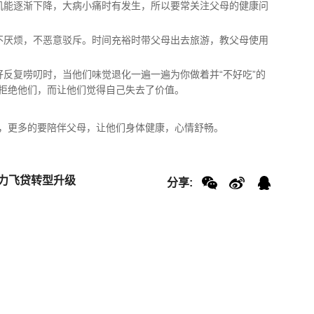
机能逐渐下降，大病小痛时有发生，所以要常关注父母的健康问
不厌烦，不恶意驳斥。时间充裕时带父母出去旅游，教父母使用
好反复唠叨时，当他们味觉退化一遍一遍为你做着并“不好吃”的
拒绝他们，而让他们觉得自己失去了价值。
，更多的要陪伴父母，让他们身体健康，心情舒畅。
助力飞贷转型升级
分享: