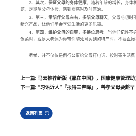
2、其次，
保证父母的身体健康
。随着年龄的增长，身体
题，定期陪父母体检，遇到病痛时及时医治。
3、第三，
常陪伴父母左右，多陪父母聊天
。父母唠叨时
新兴产品，让他们学会享受生活的更多乐趣。
4、第四，
维护父母的自尊，多换位思考
。当他们记性不
饭菜时，或是大老远为你带你随处可买到的特产时，不要直接
尽孝，并不仅仅是例行公事给父母打电话、按时寄生活费
上一篇: 马云推荐新版《赢在中国》，国康健康管理
下一篇: “习语近人”『报得三春晖』，善孝父母要趁早
返回列表