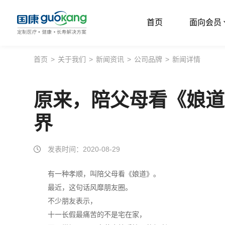
首页
面向会员
首页
首页
>
关于我们
>
新闻资讯
>
公司品牌
>
新闻详情
面向会员
原来，陪父母看《娘道
面向企业
界
服务支持
关于我们
发表时间：2020-08-29
有一种孝顺，叫陪父母看《娘道》。
最近，这句话风靡朋友圈。
不少朋友表示，
十一长假最痛苦的不是宅在家，