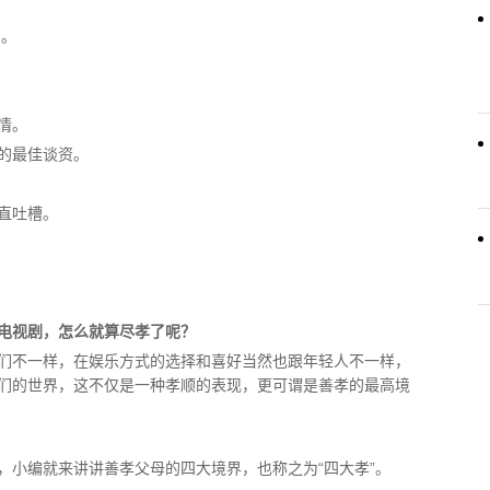
 。
情。
的最佳谈资。
直吐槽。
电视剧，怎么就算尽孝了呢？
们不一样，在娱乐方式的选择和喜好当然也跟年轻人不一样，
们的世界，这不仅是一种孝顺的表现，更可谓是善孝的最高境
，小编就来讲讲善孝父母的四大境界，也称之为“四大孝”。