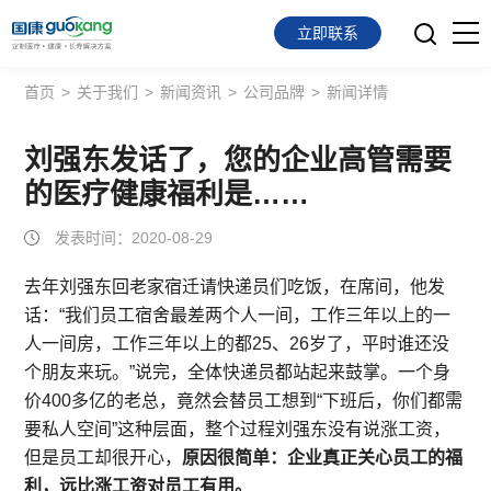
立即联系
首页
>
关于我们
>
新闻资讯
>
公司品牌
>
新闻详情
首页
面向会员
刘强东发话了，您的企业高管需要
的医疗健康福利是……
面向企业
发表时间：2020-08-29
服务支持
去年刘强东回老家宿迁请快递员们吃饭，在席间，他发
话：“我们员工宿舍最差两个人一间，工作三年以上的一
关于我们
人一间房，工作三年以上的都25、26岁了，平时谁还没
个朋友来玩。”说完，全体快递员都站起来鼓掌。一个身
价400多亿的老总，竟然会替员工想到“下班后，你们都需
要私人空间”这种层面，整个过程刘强东没有说涨工资，
但是员工却很开心，
原因很简单：企业真正关心员工的福
利，远比涨工资对员工有用。