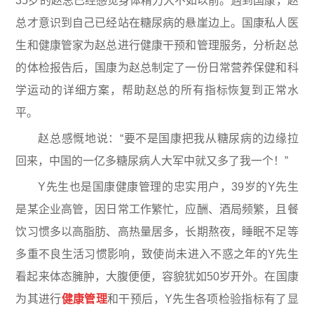
35岁的赵总已经感觉身体精力大不如以前。遇到国康，赵
总才意识到自己已经站在糖尿病的悬崖边上。国康私人医
生和健康管家为赵总进行健康干预和管理服务，分析赵总
的体检报告后，国康为赵总制定了一份日常营养保健和科
学运动的详细方案，帮助赵总的所有指标恢复到正常水
平。
赵总感慨地说：“要不是国康把我从糖尿病的边缘拉
回来，中国的一亿多糖尿病人大军中就又多了我一个！”
Y先生也是国康健康管理的忠实用户，39岁的Y先生
是某企业高管，因日常工作繁忙，应酬、酒局频繁，且餐
饮习惯多以高脂肪、高热量居多，长期熬夜，睡眠不足等
多重不良生活习惯影响，致使尚未进入不惑之年的Y先生
看起来体态臃肿，大腹便便，容貌犹如50岁开外。在国康
为其进行
健康管理
和干预后，Y先生各项检验指标有了显