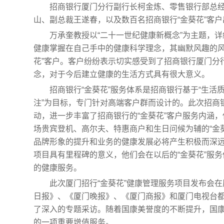
招商银行厦门分行副行长柯金炼、零售银行部总
山、副总裁王遂春，以及数百名招商银行“金葵花”客
万承奎教授以“二十一世纪健康新概念”为主题，
健康掌握在自己手中的健康科学理念，其幽默风趣的风
花”客户。客户纷纷表示切实感受到了招商银行厦门分
念，对于今后建立健康的生活方式具有很大意义。
招商银行“金葵花”服务体系是招商银行基于“生活质
注”为目标，专门针对高端客户群而设计的。此次招商
动，进一步丰富了招商银行的“金葵花”客户服务内涵
场贵宾登机、高尔夫、特惠商户和生日问候为辅的“金
品牌形象的提升和业务的健康发展必将产生积极而深
项目具有里程碑的意义，他们会在以后的“金葵花”服
的健康服务。
此次厦门招行“金葵花”健康管理服务项目发布会
日报》、《厦门晚报》、《厦门商报》和厦门电视台
了深入的专题采访。随着国康美誉度的不断提升，国
的一项重要增值服务。