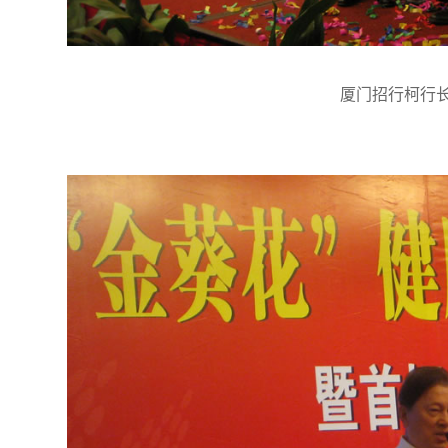
厦门招行柯行