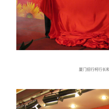
厦门招行柯行长