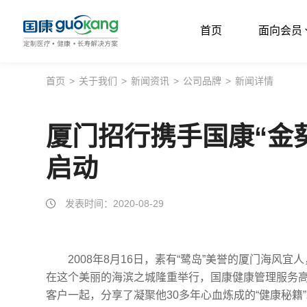
首页
面向会员
首页
首页
>
关于我们
>
新闻资讯
>
公司品牌
>
新闻详情
面向会员
厦门招行携手国康“金
面向企业
启动
服务支持
关于我们
发表时间：2020-08-29
2008年8月16日，素有“鹭岛”美誉的厦门海风
在这个美丽的海滨之城隆重举行，国康健康管理服务高
客户一起，分享了凝聚他30多年心血炼成的“健康秘籍