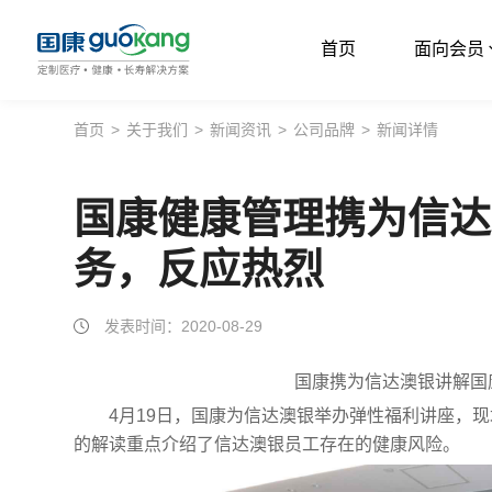
首页
面向会员
首页
首页
>
关于我们
>
新闻资讯
>
公司品牌
>
新闻详情
面向会员
国康健康管理携为信达
面向企业
务，反应热烈
服务支持
关于我们
发表时间：2020-08-29
国康携为信达澳银讲解国
4月19日，国康为信达澳银举办弹性福利讲座，现
的解读重点介绍了信达澳银员工存在的健康风险。