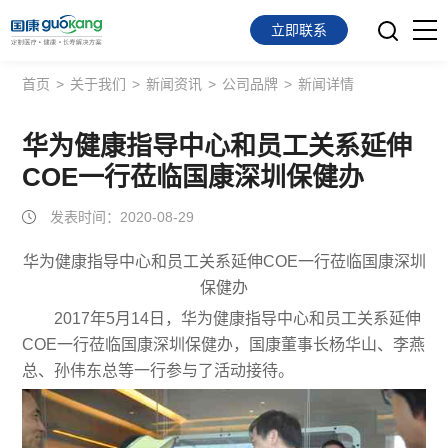
立即联系
首页
>
关于我们
>
新闻资讯
>
公司品牌
>
新闻详情
首页
面向会员
华为健康指导中心和员工关系延伸
COE一行莅临国康深圳保健办
面向企业
发表时间：2020-08-29
服务支持
华为健康指导中心和员工关系延伸COE一行莅临国康深圳
保健办
关于我们
2017年5月14日，华为健康指导中心和员工关系延伸
COE一行莅临国康深圳保健办，国康董事长杨华山、李燕
总、孙伟东总等一行参与了活动接待。