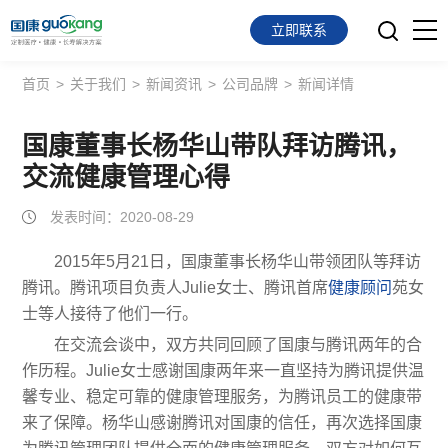
立即联系
首页
>
关于我们
>
新闻资讯
>
公司品牌
>
新闻详情
首页
面向会员
国康董事长杨华山带队拜访腾讯，
交流健康管理心得
面向企业
发表时间：2020-08-29
服务支持
2015年5月21日，国康董事长杨华山带领团队等拜访
腾讯。腾讯项目负责人Julie女士、腾讯首席
健康顾问
苑女
关于我们
士等人接待了他们一行。
在交流会谈中，双方共同回顾了国康与腾讯两年的合
作历程。Julie女士感谢国康两年来一直坚持为腾讯提供温
馨专业、稳定可靠的健康管理服务，为腾讯员工的健康带
来了保障。杨华山感谢腾讯对国康的信任，再次选择国康