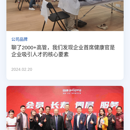
公司品牌
聊了2000+高管，我们发现企业首席健康官是
企业吸引人才的核心要素
2024.02.20