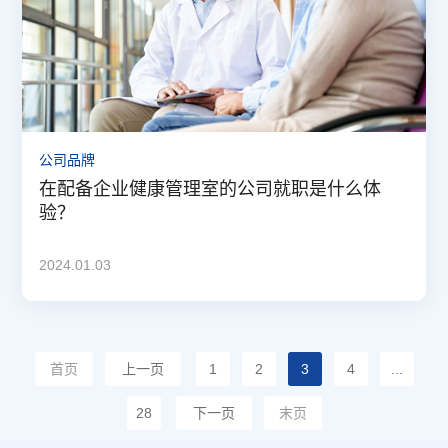
公司品牌
在配备企业健康管理室的公司就职是什么体
验？
2024.01.03
首页
上一页
1
2
3
4
...
28
下一页
末页