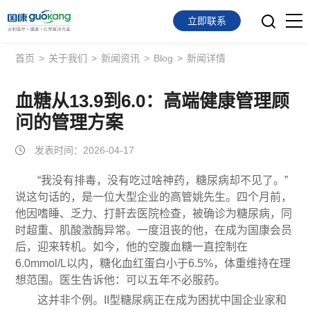
立即联系
首页
>
关于我们
>
新闻资讯
>
Blog
>
新闻详情
首页
面向会员
血糖从13.9到6.0：高端健康管理顾
问的管理方案
面向企业
发表时间：2026-04-17
服务支持
“我没有排毒，没有吃过啥神药，糖尿病却不见了。”
说这句话的，是一位大型企业的高管姚先生。四个月前，
关于我们
他因嗜睡、乏力、打鼾去医院检查，被确诊为糖尿病，同
时超重、肌酸激酶异常。一度沮丧的他，在成为国康会员
后，迎来转机。如今，他的空腹血糖一直控制在
6.0mmol/L以内，糖化血红蛋白小于6.5%，体重维持在理
想范围。医生告诉他：可以五年不必服药。
这并非个例。II型糖尿病正在成为困扰中国企业家和