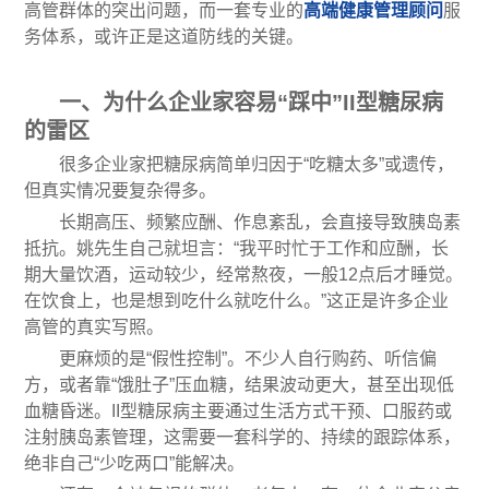
高管群体的突出问题，而一套专业的
高端健康管理顾问
服
务体系，或许正是这道防线的关键。
一、为什么企业家容易“踩中”II型糖尿病
的雷区
很多企业家把糖尿病简单归因于“吃糖太多”或遗传，
但真实情况要复杂得多。
长期高压、频繁应酬、作息紊乱，会直接导致胰岛素
抵抗。姚先生自己就坦言：“我平时忙于工作和应酬，长
期大量饮酒，运动较少，经常熬夜，一般12点后才睡觉。
在饮食上，也是想到吃什么就吃什么。”这正是许多企业
高管的真实写照。
更麻烦的是“假性控制”。不少人自行购药、听信偏
方，或者靠“饿肚子”压血糖，结果波动更大，甚至出现低
血糖昏迷。II型糖尿病主要通过生活方式干预、口服药或
注射胰岛素管理，这需要一套科学的、持续的跟踪体系，
绝非自己“少吃两口”能解决。