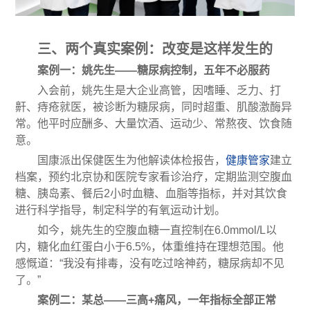
三、两个真实案例：改变是这样发生的
案例一：姚先生——糖尿病控制，五年不必服药
入会前，姚先生是大企业高管，因嗜睡、乏力、打
鼾、痔疮就医，被诊断为糖尿病，同时超重、肌酸激酶异
常。他平时应酬多、大量饮酒、运动少、常熬夜、饮食随
意。
国康派出保健医生为他解读体检报告，
健康管家
建立
档案，预约北京协和医院专家看诊治疗，定期监测空腹血
糖、胰岛素、餐后2小时血糖、血脂等指标，并对其饮食
进行科学指导，制定科学的有氧运动计划。
如今，姚先生的空腹血糖一直控制在6.0mmol/L以
内，糖化血红蛋白小于6.5%，体重维持在理想范围。他
感慨道：“我没有排毒，没有吃过啥神药，糖尿病却不见
了。”
案例二：某总——三高+痛风，一年指标全部正常