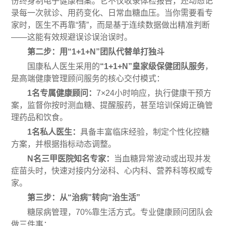
份终身制电子健康档案。它不仅收录体检报告，还动态记
录每一次就诊、用药变化、日常血糖血压。当你需要看专
家时，医生不再靠“猜”，而是基于连续数据做出精准判断
——这能有效规避误诊误治误时。
第二步：用“1+1+N”团队代替单打独斗
国康私人医生采用的
“1+1+N”皇家级保健团队服务
，
是高端健康管理顾问服务的核心交付模式：
1名专属健康顾问：
7×24小时响应，执行健康干预方
案，监督你按时测血糖、提醒服药，甚至培训保姆正确管
理药品和饮食。
1名私人医生：
具备丰富临床经验，制定个性化控糖
方案，并根据指标动态调整。
N名三甲医院知名专家：
当血糖异常波动或出现并发
症苗头时，快速对接内分泌科、心内科、营养科等权威专
家。
第三步：从“治病”转向“治生活”
糖尿病管理，70%靠生活方式。专业健康顾问团队会
做三件事：