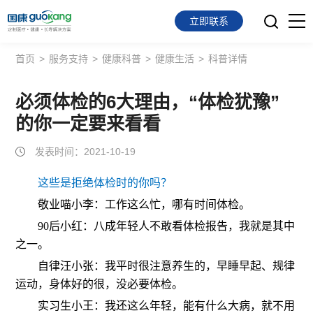
立即联系
首页
>
服务支持
>
健康科普
>
健康生活
>
科普详情
首页
面向会员
必须体检的6大理由，“体检犹豫”
的你一定要来看看
面向企业
发表时间：2021-10-19
服务支持
这些是拒绝体检时的你吗？
关于我们
敬业喵小李：工作这么忙，哪有时间体检。
90后小红：八成年轻人不敢看体检报告，我就是其中
之一。
自律汪小张：我平时很注意养生的，早睡早起、规律
运动，身体好的很，没必要体检。
实习生小王：我还这么年轻，能有什么大病，就不用