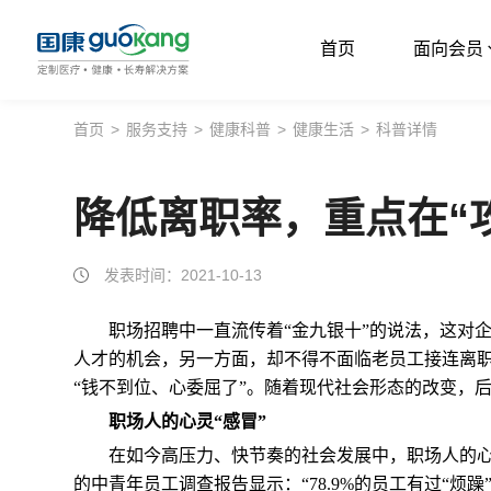
首页
面向会员
首页
首页
>
服务支持
>
健康科普
>
健康生活
>
科普详情
面向会员
降低离职率，重点在“
面向企业
服务支持
发表时间：2021-10-13
关于我们
职场招聘中一直流传着“金九银十”的说法，这对
人才的机会，另一方面，却不得不面临老员工接连离
“钱不到位、心委屈了”。随着现代社会形态的改变，
职场人的心灵“感冒”
在如今高压力、快节奏的社会发展中，职场人的心
的中青年员工调查报告显示：“78.9%的员工有过“烦躁”情