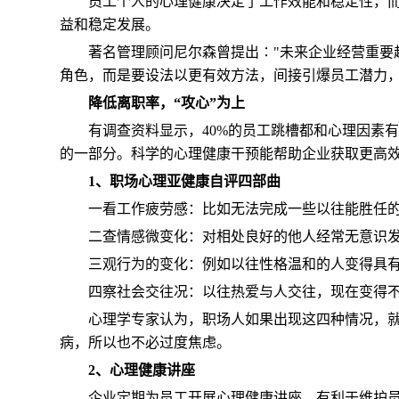
员工个人的心理健康决定了工作效能和稳定性，
益和稳定发展。
著名管理顾问尼尔森曾提出∶"未来企业经营重要
角色，而是要设法以更有效方法，间接引爆员工潜力，
降低离职率，“攻心”为上
有调查资料显示，40%的员工跳槽都和心理因素
的一部分。科学的心理健康干预能帮助企业获取更高
1、职场心理亚健康自评四部曲
一看工作疲劳感：比如无法完成一些以往能胜任
二查情感微变化：对相处良好的他人经常无意识
三观行为的变化：例如以往性格温和的人变得具
四察社会交往况：以往热爱与人交往，现在变得
心理学专家认为，职场人如果出现这四种情况，
病，所以也不必过度焦虑。
2、心理健康讲座
企业定期为员工开展心理健康讲座，有利于维护