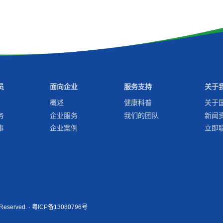
员
面向企业
服务支持
关于
概述
健康科普
关于
务
企业服务
我们的团队
新闻
事
企业案例
立即
served. ·
粤ICP备13080796号