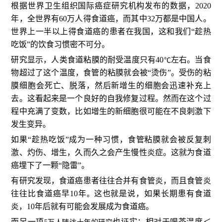
根据世界卫生组织国际癌症研究机构发布的数据，2020
年，全世界有60万人得食道癌，而其中32万都是中国人。
世界上一半以上得食道癌的患者在我国，这和我们“趁热
吃饭”的饮食习惯密不可分。
研究显示，人类食道粘膜的耐受温度只有40
左右
。当食
℃
物超过了这个温度，食管的粘膜就会被“烫伤”。受伤的粘
膜细胞会死亡、脱落，然后新增生的细胞会迅速补充上
去。这看起来是一个良好的自我修复过程。然而在这个过
程中充满了变数，比如增生的新细胞很可能在不良刺激下
发生变异。
如果“趁热吃饭”成为一种习惯，食管粘膜就会被反复刺
激、灼伤、增生，久而久之会产生慢性炎症。这就为食道
癌埋下了一颗
“隐雷”
。
有研究发现，食道癌患者往往合并有食管炎，而且食管炎
往往比食道癌早
10年
这也就是说，如果长期患有食道
。
炎，10年后就有可能会发展成为食道癌。
而另一项
也证
实：相对于喝茶温度＜