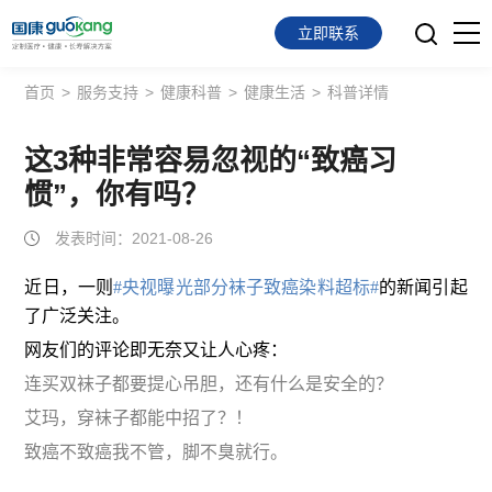
立即联系
首页
>
服务支持
>
健康科普
>
健康生活
>
科普详情
首页
面向会员
这3种非常容易忽视的“致癌习
惯”，你有吗？
面向企业
发表时间：2021-08-26
服务支持
近日，一则
#央视曝光部分袜子致癌染料超标#
的新闻引起
了广泛关注
。
关于我们
网友们的评论即无奈又让人心疼：
连买双袜子都要提心吊胆，还有什么是安全的？
艾玛，穿袜子都能中招了？！
致癌不致癌我不管，脚不臭就行。