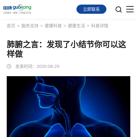
立即联系
首页
>
服务支持
>
健康科普
>
健康生活
>
科普详情
首页
面向会员
肺腑之言：发现了小结节你可以这
样做
面向企业
发表时间：2020-08-29
服务支持
关于我们