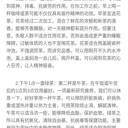
到提神、排毒、抗疲劳的作用。在你工作之前，早上喝一
杯咖啡或茶可能不仅仅具有振作精神的功效。早茶宜选花
茶，花茶经过二次加工，混合了鲜花的浓郁和新茶的清
香，能够芳香醒脑，对一天精神都有提升作用。但要注
意，失眠人群不适合饮用花茶，否则会造成更严重的睡眠
障碍，过敏体质的人也不宜喝花茶。花茶适合用盖碗瓷杯
冲泡，不强调赏茶，而讲究品香。可以用刚开不久的水冲
泡，盖上盖焖泡一会儿后，揭开杯盖，可以闻到花茶的沁
人芬芳，让人精神振奋。
2.下午1点一盏绿茶：第二杯是午茶，在午饭或午觉
后的1点到3点饮用最好。一项最新研究推荐，我们可以休
息一下，好好享用一杯午茶，可以预防肝脏疾病，肝病热
重或湿热并重以热为主者，可用茶除烦止渴，解腻清神。
午茶可以适当浓一些，能够降低血脂，保护血管。绿茶之
所以具有抗氧化、清除自由基、抗病毒等保健功能，主要
是因为茶叶中的多酚类物质。因此，绿茶适合现泡现喝。