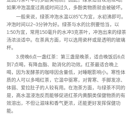
如果冲泡温度过高或时间过久，多酚类物质就会被破坏。
一般来说，绿茶冲泡水温以85℃为宜，水初沸即可。
冲泡时间以2~3分钟为好。绿茶与水的比例要恰当，以
1:50为宜，常用150毫升的水冲3克茶叶，冲泡出来的绿茶
汤浓淡适中。在茶具方面，可以选用瓷杯或是透明的玻璃
杯。
3.傍晚6点一盏红茶：第三盏是晚茶，适合晚饭后6点
到7点喝，有降血脂、助消化的功效。红茶最适合晚上
喝，因为发酵茶的咖啡因含量低，对睡眠影响小。寒性体
质的人可以多喝红茶，它温中驱寒，对胃寒、手脚发凉、
体弱、爱拉肚子的人较有用。在泡茶方面，与绿茶不同的
是，高水温浸泡反而能够促进红茶内黄酮类保健物质的有
效溶出，不但让滋味和香气更浓，还能更好发挥保健功
能。