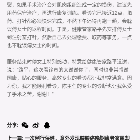
裂，如果手术治疗会对肌肉组织造成一定的损伤，建议先
用药保守治疗，再进行康复训练。看诊完已接近12点，取
药、打针都必须快速完成，不然下午还得再跑一趟，会耽
误傅女士的返程时间。于是，健康管家路平先安排傅女士
到注射室打针，然后自己去处理缴费、取药等事务，一点
也不耽误傅女士的时间。
服务结束时傅女士特别感动，特意给健康管家路平道谢，
说：“路平，这次看诊真的太谢谢你了，同时也非常感谢
国康，贴心的服务、高效专业的看诊都让我非常满意。因
为你，我才能顺利看诊，陈主任的专业的诊断也让我免受
了手术之苦，谢谢！”
分享:
上一篇: 一次例行保健，意外发现胰腺癌晚期患者家属却