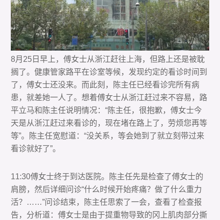
8月25日早上，傅女士从浙江赶往上海，但路上还是被耽
搁了。健康管家路平在诊室等候，发现约定的看诊时间到
了，傅女士还没来。而此刻，陈主任已经看诊完所有病
患，就差她一人了。想着傅女士从浙江赶过来不容易，路
平立马和陈主任说明情况：“陈主任，很抱歉，傅女士今
天是从浙江赶过来看诊的，现在堵在路上了，劳烦您再等
等”。陈主任宽慰道：“没关系，等会她到了就立刻带过来
看诊就好了”。
11:30傅女士终于到达医院。陈主任先是检查了傅女士的
肩膀，然后详细问诊“什么时候开始疼痛？做了什么重力
活？……”问诊结束，陈主任思索了一会，查看了检查报
告，分析道：傅女士是由于提重物导致的冈上肌肉部分撕