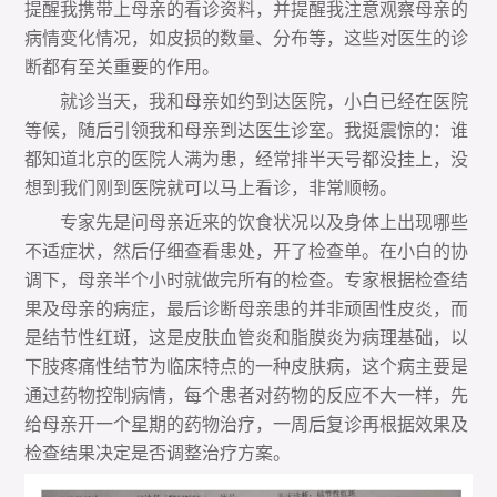
提醒我携带上母亲的看诊资料，并提醒我注意观察母亲的
病情变化情况，如皮损的数量、分布等，这些对医生的诊
断都有至关重要的作用。
就诊当天，我和母亲如约到达医院，小白已经在医院
等候，随后引领我和母亲到达医生诊室。我挺震惊的：谁
都知道北京的医院人满为患，经常排半天号都没挂上，没
想到我们刚到医院就可以马上看诊，非常顺畅。
专家先是问母亲近来的饮食状况以及身体上出现哪些
不适症状，然后仔细查看患处，开了检查单。在小白的协
调下，母亲半个小时就做完所有的检查。专家根据检查结
果及母亲的病症，最后诊断母亲患的并非顽固性皮炎，而
是结节性红斑，这是皮肤血管炎和脂膜炎为病理基础，以
下肢疼痛性结节为临床特点的一种皮肤病，这个病主要是
通过药物控制病情，每个患者对药物的反应不大一样，先
给母亲开一个星期的药物治疗，一周后复诊再根据效果及
检查结果决定是否调整治疗方案。