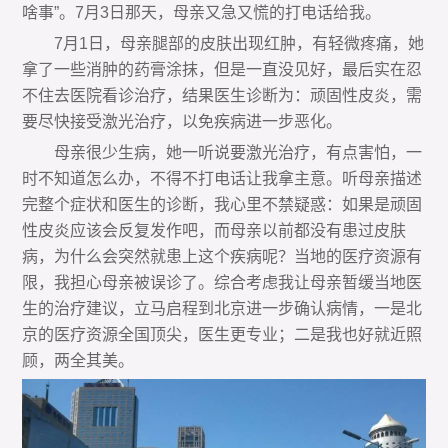
啥事”。7月3日那天，母亲又急又慌的打电话给我。
7月1日，母亲腿部的皮肤出现红肿，有轻微疼痛，她
拿了一些消肿的药膏涂抹，但是一直没见好，最后实在忍
不住去医院看诊治疗，结果医生诊断为：顽固性皮炎，需
要尽快接受激光治疗，以免疾病进一步恶化。
母亲很少生病，她一听说要激光治疗，有点害怕，一
时不知道怎么办，不得不打电话让我拿主意。听母亲描述
完整个症状和医生的诊断，我心里不禁疑惑：如果是顽固
性皮炎应该会反复发作吧，而母亲以前都没有患过皮肤
病，为什么会突然就患上这个疾病呢？当地的医疗资源有
限，我担心母亲被误诊了。综合考虑我让母亲暂缓当地医
生的治疗建议，立马启程到北京进一步确认病情，一是北
京的医疗资源全国顶尖，医生更专业；二是我也好就近照
顾，两全其美。