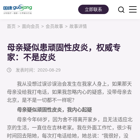
立即联系
首页
>
面向会员
>
会员故事
>
故事详情
首页
面向会员
母亲疑似患顽固性皮炎，权威专
家：不是皮炎
面向企业
发表时间：2020-08-29
服务支持
我从没想过误诊误治会发生在我家人身上，如果那天
关于我们
母亲没给我打电话，如果我忽略内心的疑惑，没带母亲去
北京，是不是一切都不一样呢？
母亲疑似顽固性皮炎，我内心起疑
母亲今年68岁，因为舍不得离开家乡，且无法适应北
京的生活，一直住在吉林老家。我在外面工作忙，很少有
时间回去陪她，每次打电话给她，她总说：“我很好，没