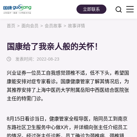
立即联系
首页
>
面向会员
>
会员故事
>
故事详情
首页
面向会员
国康给了我亲人般的关怀！
面向企业
发表时间：2022-08-23
服务支持
兴业证券一位员工自我感觉颈椎不适，低不下头，希望国
康能安排对症专家看诊。国康健康管家了解其情况后，为
关于我们
其推荐安排了上海中医药大学附属岳阳中西医结合医院张
主任的特需门诊。
8月15日看诊当日，健康管家全程导医，陪同员工到南京
东路社区卫生服务中心做X片，并详细向张主任介绍员工
的情况。经过张主任诊断，员工确诊为颈椎病、颈椎错