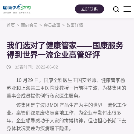
立即联系
首页
>
面向会员
>
会员故事
>
故事详情
首页
面向会员
我们选对了健康管家——国康服务
得到世界一流企业高管好评
面向企业
发表时间：2022-06-02
服务支持
10 月29 日，国康全科医生王国安老师、健康管家杨
关于我们
苏亚和上海某三甲医院沈教授一行前往宁波，为某集团的
董事会成员提供例行私家医生服务。
该集团是宁波以MDI 产品生产为主的世界一流化工企
业。高管们都是废寝忘食地工作，为企业辛勤付出很多
年。
企业领导感动于大家的拼搏精神，但也担心长期下去
身体
状况变差为疾病埋下隐患。