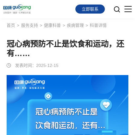
立即联系
首页
>
服务支持
>
健康科普
>
疾病管理
>
科普详情
首页
面向会员
冠心病预防不止是饮食和运动，还
有……
面向企业
发表时间：2025-12-15
服务支持
关于我们