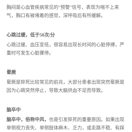
胸闷是心血管疾病常见的“预警”信号，表现为喘不上来
气，胸口有被堵着的感觉，深呼吸后有所缓解。
心跳过缓，低于
5
0次/分
心跳过缓、血压变低，很容易出现长时间的心脏停搏，严
重时可发生心脏骤停。
晕厥
晕厥是猝死比较常见的前兆，大部分患者出现突然晕厥是
因为心跳突然停止，导致大脑供血不足而导致。
脑卒中
脑卒中，俗称中风，
也是引发猝死的重要原因。如果出现
单侧视力丧失、单侧肢体麻木、乏力，或走路不稳、有踩