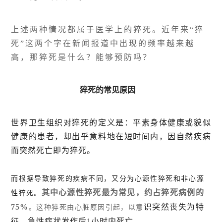
上述两种情况都属于医学上的猝死。近年来“猝
死”这两个字在新闻报道中出现的频率越来越
高，那猝死是什么？能够预防吗？
猝死的常见原因
世界卫生组织对猝死的定义是：平素身体健康或貌似
健康的患者，却出乎意料地在短时间内，因自然疾病
而突然死亡即为猝死。
而根据导致猝死的疾病不同，又分为心源性猝死和非心源
其中心源性猝死最为常见，约占猝死病例的
性猝死。
75%
识突然丧失为特
。这种猝死由心脏原因引起，以意
征，急性症状发作后1小时内死亡。