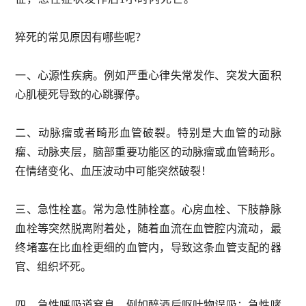
猝死的常见原因有哪些呢？
一、心源性疾病。例如严重心律失常发作、突发大面积
心肌梗死导致的心跳骤停。
二、动脉瘤或者畸形血管破裂。特别是大血管的动脉
瘤、动脉夹层，脑部重要功能区的动脉瘤或血管畸形。
在情绪变化、血压波动中可能突然破裂！
三、急性栓塞。常为急性肺栓塞。心房血栓、下肢静脉
血栓等突然脱离附着处，随着血流在血管腔内流动，最
终堵塞在比血栓更细的血管内，导致这条血管支配的器
官、组织坏死。
四、急性呼吸道窒息。例如醉酒后呕吐物误吸；急性哮