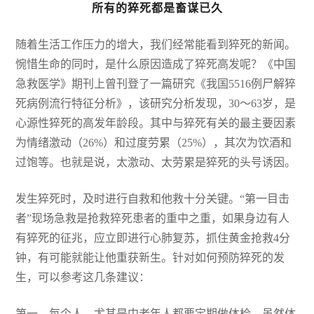
所有的猝死都是畜谋已久
随着生活工作压力的增大，我们经常能看到猝死的新闻。
惋惜生命的同时，是什么原因造成了猝死高发呢？《中国
急救医学》期刊上曾刊登了一篇研究《我国5516例尸解猝
死病例流行特征分析》，该研究分析发现，30～63岁，是
心源性猝死的高发年龄段。其中与猝死有关的最主要因素
为情绪激动（26%）和过度劳累（25%），其次为饮酒和
过饱等。也就是说，太激动、太劳累是猝死的头号诱因。
发生猝死时，及时进行自救和他救十分关键。“第一目击
者”现场急救是抢救猝死患者的重中之重，如果身边有人
有猝死的征兆，应立即进行心肺复苏，抓住黄金抢救4分
钟，有可能就能让他重获新生。针对如何预防猝死的发
生，可以参考这几条建议：
第一，每个人，尤其是中老年人都要定期做体检，虽然体