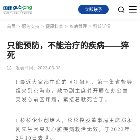
立即联系
首页
>
服务支持
>
健康科普
>
疾病管理
>
科普详情
首页
面向会员
只能预防，不能治疗的疾病——猝
死
面向企业
发表时间：2023-03-03
服务支持
l
最近大家都在追的《狂飙》，第一集省督导
关于我们
组来到京海市，政协副主席龚开疆在办公室
突发心前区疼痛，紧接着就死亡了。
杉杉企业创始人，杉杉控股董事局主席郑永
l
刚先生因突发心脏疾病救治无效，于2023年
2月10日去世。