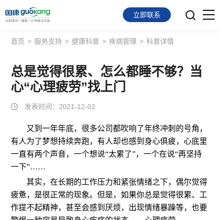
立即联系
首页
>
服务支持
>
健康科普
>
疾病管理
>
科普详情
首页
面向会员
总是觉得很累、怎么都睡不够？当
心“心理疲劳”找上门
面向企业
发表时间：2021-12-02
服务支持
又到一年年底，很多公司都吹响了年终冲刺的号角，
有人为了梦想持续奔跑，有人却也感到身心俱疲，心底里
关于我们
一直有两个声音，一个想说“太累了”，一个在说“再坚持
一下”……
其实，在长期的工作压力和紧张情绪之下，偶尔觉得
疲惫，是很正常的现象。但是，如果你总是觉得很累、工
作提不起精神，甚至会感到厌烦，出现情绪暴躁等，也要