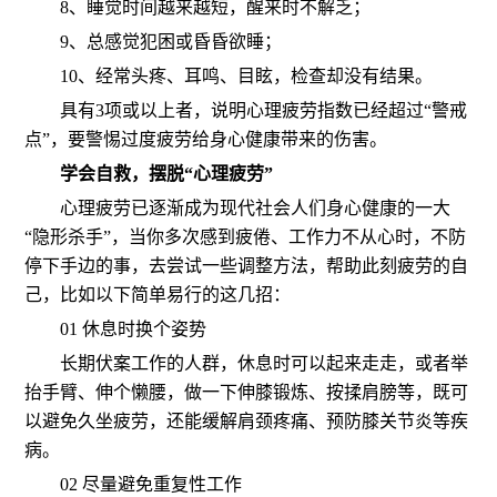
8、睡觉时间越来越短，醒来时不解乏；
9、总感觉犯困或昏昏欲睡；
10、经常头疼、耳鸣、目眩，检查却没有结果。
具有3项或以上者，说明心理疲劳指数已经超过“警戒
点”，要警惕过度疲劳给身心健康带来的伤害。
学会自救，摆脱“心理疲劳”
心理疲劳已逐渐成为现代社会人们身心健康的一大
“隐形杀手”，当你多次感到疲倦、工作力不从心时，不防
停下手边的事，去尝试一些调整方法，帮助此刻疲劳的自
己，比如以下简单易行的这几招：
01 休息时换个姿势
长期伏案工作的人群，休息时可以起来走走，或者举
抬手臂、伸个懒腰，做一下伸膝锻炼、按揉肩膀等，既可
以避免久坐疲劳，还能缓解肩颈疼痛、预防膝关节炎等疾
病。
02 尽量避免重复性工作