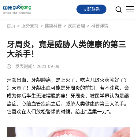
立即联系
首页
>
服务支持
>
健康科普
>
疾病管理
>
科普详情
首页
面向会员
牙周炎，竟是威胁人类健康的第三
大杀手！
面向企业
发表时间：2021-09-09
服务支持
牙龈出血、牙龈肿痛，是上火了，吃点儿败火药就好了？
别天真了！牙龈出血可能是牙周炎的前期，若不注意，会
关于我们
成为你后半生无法摆脱的痛！牙周炎，被医学界认为是继
癌症、心脑血管疾病之后，威胁人类健康的第三大杀手。
它喜欢在人们放松警惕的时候，给出“温柔一刀”。