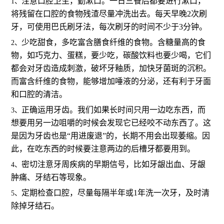
注意口腔卫生，勤漱口。一日三餐后都要进行漱口，
1、
将残留在口腔的食物残渣尽量冲洗出去。每天早晚2次刷
牙，可使用巴氏刷牙法，每次刷牙的时间不少于3分钟。
少吃甜食，多吃富含膳食纤维的食物。含糖量高的食
2、
物，如巧克力、蛋糕，要少吃，碳酸饮料也要少喝，它们
都会对牙齿造成刺激，破坏牙釉质，加快牙菌斑的沉积。
而富含纤维的食物，能够增加唾液的分泌，还有利于牙面
和口腔的清洁。
正确运用牙齿。我们如果长时间只用一边吃东西，而
3、
想要用另一边咀嚼的时候会发现它已经咬不动东西了。这
是因为牙齿也是“用进废退”的，长期不用会出现萎缩。因
此，在吃东西的时候要注意两边的后槽牙都要用到。
密切注意牙周疾病的早期信号，比如牙龈出血、牙龈
4、
肿痛、牙结石等现象。
定期检查口腔，尽量每隔半年或1年洗一次牙，及时清
5、
除掉牙结石。