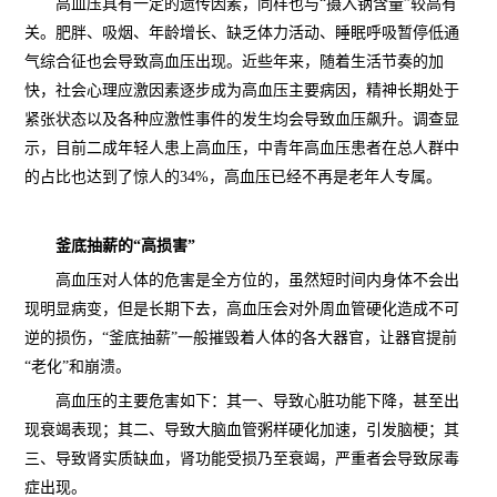
高血压具有一定的遗传因素，同样也与“摄入钠含量”较高有
关。肥胖、吸烟、年龄增长、缺乏体力活动、睡眠呼吸暂停低通
气综合征也会导致高血压出现。近些年来，随着生活节奏的加
快，社会心理应激因素逐步成为高血压主要病因，精神长期处于
紧张状态以及各种应激性事件的发生均会导致血压飙升。调查显
示，目前二成年轻人患上高血压，中青年高血压患者在总人群中
的占比也达到了惊人的34%，高血压已经不再是老年人专属。
釜底抽薪的“高损害”
高血压对人体的危害是全方位的，虽然短时间内身体不会出
现明显病变，但是长期下去，高血压会对外周血管硬化造成不可
逆的损伤，“釜底抽薪”一般摧毁着人体的各大器官，让器官提前
“老化”和崩溃。
高血压的主要危害如下：其一、导致心脏功能下降，甚至出
现衰竭表现；其二、导致大脑血管粥样硬化加速，引发脑梗；其
三、导致肾实质缺血，肾功能受损乃至衰竭，严重者会导致尿毒
症出现。