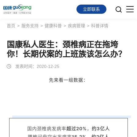
立即联系
首页
>
服务支持
>
健康科普
>
疾病管理
>
科普详情
首页
面向会员
国康私人医生：颈椎病正在拖垮
你！长期伏案的上班族该怎么办？
面向企业
发表时间：2020-12-25
服务支持
先来看一组数据：
关于我们
国内颈椎病发病率
超过20%
，
约3亿人
腰椎间盘突出发病率
15.2%
，
约2亿人