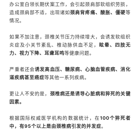
办公室白领长期伏案工作，会引起颈肩部软组织劳损，
造成颈肩部不适，出现诸如
颈肩背疼痛、酸胀、僵硬
等
情况。
如果不加注意，颈椎关节压力持续增大，会诱发软组织
炎症及小关节紊乱、椎动脉供血不足，
眩晕、四肢无
力、视力下降、耳聋耳鸣
等健康问题。
严重者还会
诱发高血压、糖尿病、心脑血管疾病、消化
道疾病甚至癌症
等其他一系列疾病。
更让人不安的是，
颈椎病还是诱导心脏病和猝死的关键
因素。
根据国际权威医学机构的数据统计，在
100个猝死者
中，有95个以上是由颈椎病引发的并发症
。