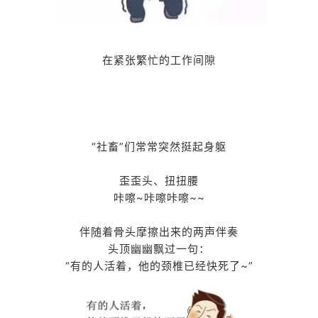
在紧张繁忙的工作间隙
“社畜”们常常突然挺起身躯
歪歪头、扭扭腰
咔嚓~咔嚓咔嚓~~
伴随着骨头摩擦出来的两声伴奏
头顶幽幽飘过一句：
“有的人活着，他的颈椎已经快死了~”