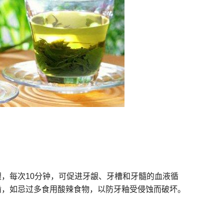
，每次10分钟，可促进牙龈、牙槽和牙髓的血液循
齿，如忌过多食用酸辣食物，以防牙釉受侵蚀而破坏。