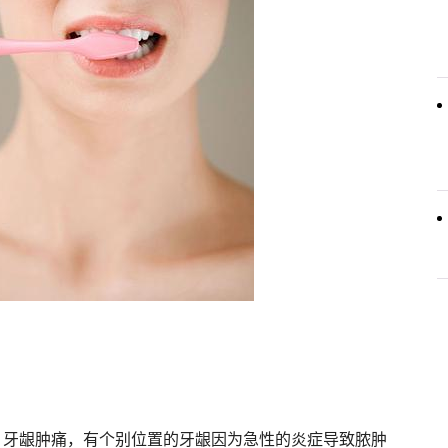
。牙龈肿痛，有个别位置的牙龈因为急性的炎症导致脓肿