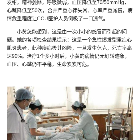
发绀，精神萎靡，呼吸微弱，血压降低至70/50mmHg，
心跳降低至50次，合并严重心律失常、心率严重减慢，病
情危重程度让CCU医护人员倒吸了一口凉气。
小黄怎能想到，这是由一次小小的感冒而引起的问
题。她的各项检查结果提示：这是一个急性爆发型重症心
肌炎患者，此种疾病极其凶险，一旦发生休克，死亡率高
达90%。治疗1个多小时后，小黄的病情仍无好转迹象，
血压、心跳仍不平稳，生命岌岌可危。