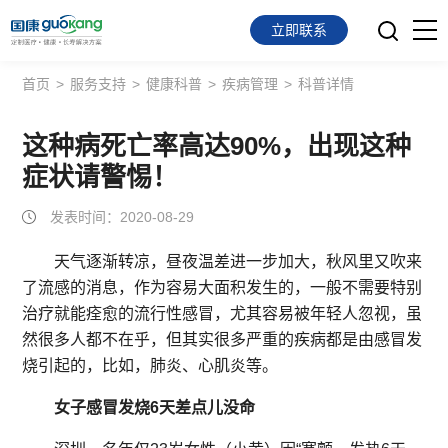
立即联系
首页
>
服务支持
>
健康科普
>
疾病管理
>
科普详情
首页
面向会员
这种病死亡率高达90%，出现这种
症状请警惕！
面向企业
发表时间：2020-08-29
服务支持
天气逐渐转凉，昼夜温差进一步加大，秋风里又吹来
了流感的消息，作为容易大面积发生的，一般不需要特别
关于我们
治疗就能痊愈的流行性感冒，尤其容易被年轻人忽视，虽
然很多人都不在乎，但其实很多严重的疾病都是由感冒发
烧引起的，比如，肺炎、心肌炎等。
女子感冒发烧6天差点儿没命