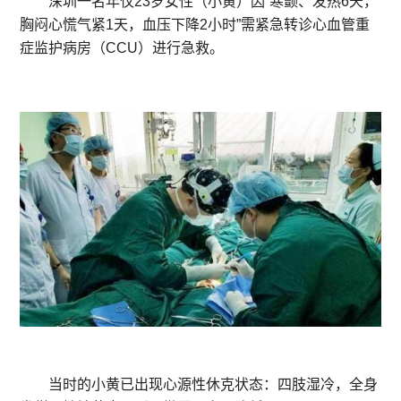
深圳一名年仅23岁女性（小黄）因“寒颤、发热6天，
胸闷心慌气紧1天，血压下降2小时”需紧急转诊心血管重
症监护病房（CCU）进行急救。
当时的小黄已出现心源性休克状态：四肢湿冷，全身