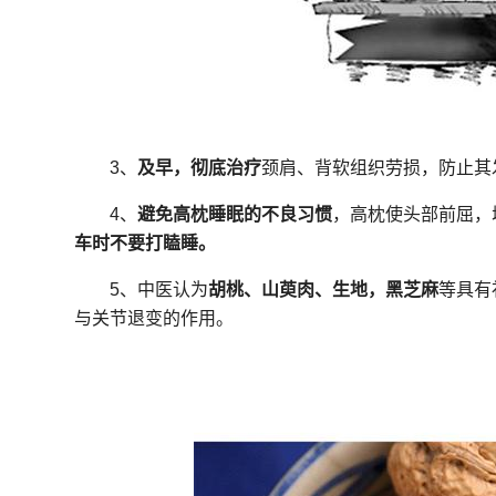
3、
及早，彻底治疗
颈肩、背软组织劳损，防止其
4、
避免高枕睡眠的不良习惯
，高枕使头部前屈，
车时不要打瞌睡。
5、中医认为
胡桃、山萸肉、生地，黑芝麻
等具有
与关节退变的作用。