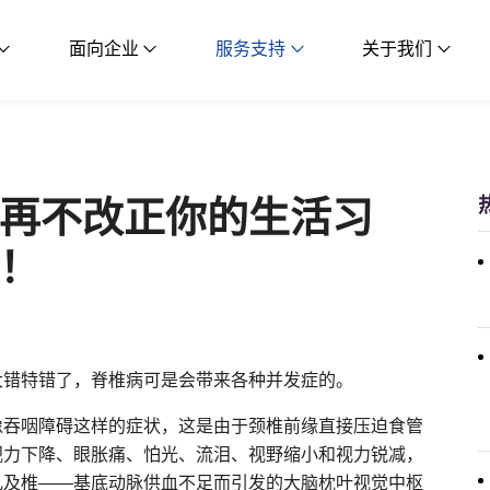
面向企业
服务支持
关于我们
再不改正你的生活习
！
大错特错了，脊椎病可是会带来各种并发症的。
像吞咽障碍这样的症状，这是由于颈椎前缘直接压迫食管
视力下降、眼胀痛、怕光、流泪、视野缩小和视力锐减，
乱及椎——基底动脉供血不足而引发的大脑枕叶视觉中枢