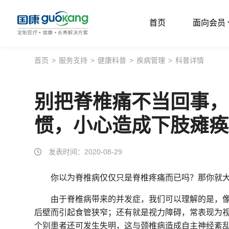
首页
面向会员
首页
首页
>
服务支持
>
健康科普
>
疾病管理
>
科普详情
面向会员
别把脊椎痛不当回事，
面向企业
惯，小心造成下肢瘫痪
服务支持
关于我们
发表时间：2020-08-29
你以为脊椎病仅仅只是脊椎疼痛而已吗？那你就
由于脊椎病带来的并发症，我们可以理解的是，
后壁而引起食管狭窄；还有就是视力障碍，常表现为
个别患者还可发生失明，这与颈椎病造成自主神经紊